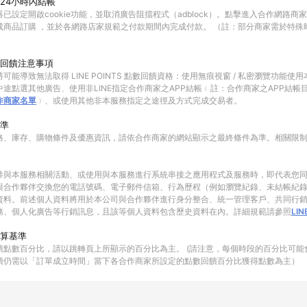
24小時內結帳
已設定開啟cookie功能，並取消廣告阻擋程式（adblock）。點擊進入合作網路商
成商品訂購 ，並於各網路店家規範之付款期間內完成付款。 （註：部分商家需於特殊
回饋注意事項
可能導致無法取得 LINE POINTS 點數回饋資格：使用無痕視窗 / 私密瀏覽功能
途點選其他廣告、使用非LINE指定合作商家之APP結帳﹙註：合作商家之APP結帳
作商家名單
﹚、或使用其他非本服務指定之途徑及方式完成交易者。
準
格、庫存、購物條件及優惠資訊，請依合作商家的網站顯示之最終條件為準。相關限
參與本服務相關活動、或使用與本服務進行系統串接之應用程式及服務時，即代表您
與合作夥伴交換您的電話號碼、電子郵件信箱、行為歷程（例如瀏覽紀錄、未結帳紀
資料。前述個人資料將用於本公司與合作夥伴進行身分整合、統一管理客戶、共同行
務、個人化廣告等行銷訊息，且該等個人資料包含歷史資料在內。詳細規範請參照
LI
算基準
饋點數百分比，請以跳轉頁上所顯示的百分比為主。 (請注意，每個時段的百分比可能
饋仍需以「訂單成立時間」當下各合作商家所設定的點數回饋百分比獲得點數為主）