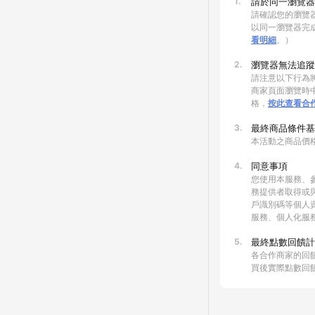
1.
請於同一瀏覽器
請確認您的瀏覽器
以同一瀏覽器完
看明細
。）
2.
瀏覽器無法追蹤
請注意以下行為將
商家頁面瀏覽時中
格，
按此查看合
3.
最終商品條件基
本活動之商品價
4.
同意事項
您使用本服務、
務提供者取得或
戶識別碼等個人
服務、個人化服
5.
最終點數回饋計
各合作商家的回
買後實際點數回