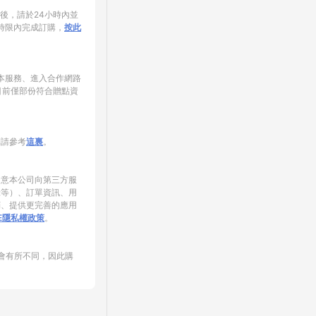
家後，請於24小時內並
時限內完成訂購，
按此
使用本服務、進入合作網路
目前僅部份符合贈點資
制請參考
這裏
。
同意本公司向第三方服
錄等）、訂單資訊、用
銷、提供更完善的應用
NE隱私權政策
。
會有所不同，因此購