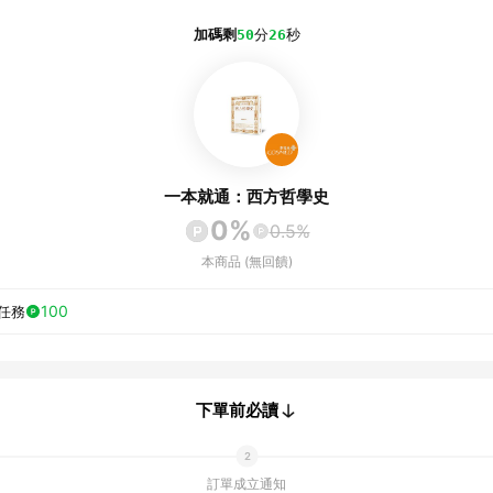
加碼剩
50
分
26
秒
一本就通：西方哲學史
0%
0.5%
本商品 (無回饋)
100
任務
下單前必讀
訂單成立通知