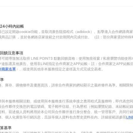
24小時內結帳
已設定開啟cookie功能，並取消廣告阻擋程式（adblock）。點擊進入合作網路商
成商品訂購 ，並於各網路店家規範之付款期間內完成付款。 （註：部分商家需於特殊
回饋注意事項
可能導致無法取得 LINE POINTS 點數回饋資格：使用無痕視窗 / 私密瀏覽功能
途點選其他廣告、使用非LINE指定合作商家之APP結帳﹙註：合作商家之APP結帳
作商家名單
﹚、或使用其他非本服務指定之途徑及方式完成交易者。
準
格、庫存、購物條件及優惠資訊，請依合作商家的網站顯示之最終條件為準。相關限
參與本服務相關活動、或使用與本服務進行系統串接之應用程式及服務時，即代表您
與合作夥伴交換您的電話號碼、電子郵件信箱、行為歷程（例如瀏覽紀錄、未結帳紀
資料。前述個人資料將用於本公司與合作夥伴進行身分整合、統一管理客戶、共同行
務、個人化廣告等行銷訊息，且該等個人資料包含歷史資料在內。詳細規範請參照
LI
算基準