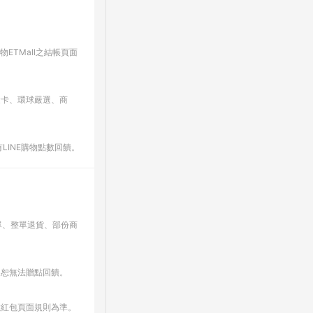
ETMall之結帳頁面
金卡、環球嚴選、商
LINE購物點數回饋。
單、整單退貨、部份商
，恕無法贈點回饋。
數紅包頁面規則為準。