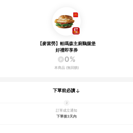
【麥當勞】帕瑪森主廚鷄腿堡
好禮即享券
0%
本商品 (無回饋)
下單前必讀
訂單成立通知
下單後3天內