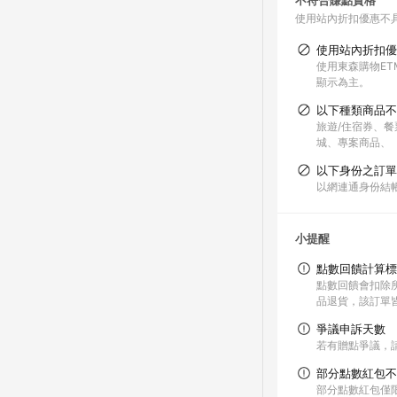
不符合賺點資格
使用站內折扣優惠不
使用站內折扣優
使用東森購物ET
顯示為主。
以下種類商品不
旅遊/住宿券、餐
城、專案商品、
以下身份之訂單
以網連通身份結帳
小提醒
點數回饋計算標
點數回饋會扣除
品退貨，該訂單
爭議申訴天數
若有贈點爭議，請
部分點數紅包不
部分點數紅包僅