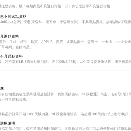
具返點資格
以下種類商品不具返點資格
以下身份之訂單不具返點資格
惠不具返點資格
Mall站內之折扣優惠(東森幣、樂透金、東森現金券)，不具返點資格。詳細請依東森購物
具返點資格
票券、手錶、精品、珠寶、APPLE、愛買、虛擬點數卡、悠遊卡、一卡通、icash愛
「草莓網」全館商品。
不具返點資格
，將不享有LINE購物點數回饋。 自2025/2/26起，以企業福委身份結帳，將不再享有
準
所有折扣優惠後之最終發票金額計算，實際回饋請依LINE購物通知為主。若有取消訂
皆不符合贈點資格。
務必於訂單日期+180天以內至LINE購物客服洽詢；若超過180天(含)以上進行申訴
適用說明
限指定商品使用，或不適用於無回饋商品。各點數紅包之適用商品與使用條件請依點