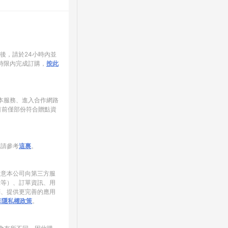
家後，請於24小時內並
時限內完成訂購，
按此
使用本服務、進入合作網路
目前僅部份符合贈點資
制請參考
這裏
。
同意本公司向第三方服
錄等）、訂單資訊、用
銷、提供更完善的應用
NE隱私權政策
。