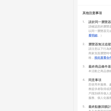
其他注意事項
1.
請於同一瀏覽器
請確認您的瀏覽器
以同一瀏覽器完
看明細
。）
2.
瀏覽器無法追蹤
請注意以下行為將
商家頁面瀏覽時中
格，
按此查看合
3.
最終商品條件基
本活動之商品價
4.
同意事項
您使用本服務、
務提供者取得或
戶識別碼等個人
服務、個人化服
5.
最終點數回饋計