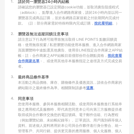
1.
請於同一瀏覽器24小時內結帳
請確認您的瀏覽器已設定開啟cookie功能，並取消廣告阻擋程式
（adblock）。點擊進入合作網路商家後，請於24小時內並以同一
瀏覽器完成商品訂購 ，並於各網路店家規範之付款期間內完成付
款。 （註：部分商家需於特殊時限內完成訂購，
按此看明細
。）
2.
瀏覽器無法追蹤回饋注意事項
請注意以下行為將可能導致無法取得 LINE POINTS 點數回饋資
格：使用無痕視窗 / 私密瀏覽功能使用本服務、進入合作網路商家
頁面瀏覽時中途點選其他廣告、使用非LINE指定合作商家之APP結
帳﹙註：合作商家之APP結帳目前僅部份符合贈點資格，
按此查看
合作商家名單
﹚、或使用其他非本服務指定之途徑及方式完成交易
者。
3.
最終商品條件基準
本活動之商品價格、庫存、購物條件及優惠資訊，請依合作商家的
網站顯示之最終條件為準。相關限制請參考
這裏
。
4.
同意事項
您使用本服務、參與本服務相關活動、或使用與本服務進行系統串
接之應用程式及服務時，即代表您同意本公司向第三方服務提供者
取得或與合作夥伴交換您的電話號碼、電子郵件信箱、行為歷程
（例如瀏覽紀錄、未結帳紀錄等）、訂單資訊、用戶識別碼等個人
資料。前述個人資料將用於本公司與合作夥伴進行身分整合、統一
管理客戶、共同行銷、提供更完善的應用服務、個人化服務、個人