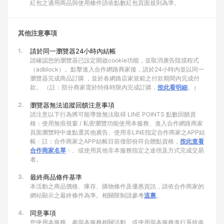
紅包之適用商品與使用條件請依點數紅包頁面規則為準。
其他注意事項
1.
請於同一瀏覽器24小時內結帳
請確認您的瀏覽器已設定開啟cookie功能，並取消廣告阻擋程式
（adblock）。點擊進入合作網路商家後，請於24小時內並以同一
瀏覽器完成商品訂購 ，並於各網路店家規範之付款期間內完成付
款。 （註：部分商家需於特殊時限內完成訂購，
按此看明細
。）
2.
瀏覽器無法追蹤回饋注意事項
請注意以下行為將可能導致無法取得 LINE POINTS 點數回饋資
格：使用無痕視窗 / 私密瀏覽功能使用本服務、進入合作網路商家
頁面瀏覽時中途點選其他廣告、使用非LINE指定合作商家之APP結
帳﹙註：合作商家之APP結帳目前僅部份符合贈點資格，
按此查看
合作商家名單
﹚、或使用其他非本服務指定之途徑及方式完成交易
者。
3.
最終商品條件基準
本活動之商品價格、庫存、購物條件及優惠資訊，請依合作商家的
網站顯示之最終條件為準。相關限制請參考
這裏
。
4.
同意事項
您使用本服務、參與本服務相關活動、或使用與本服務進行系統串