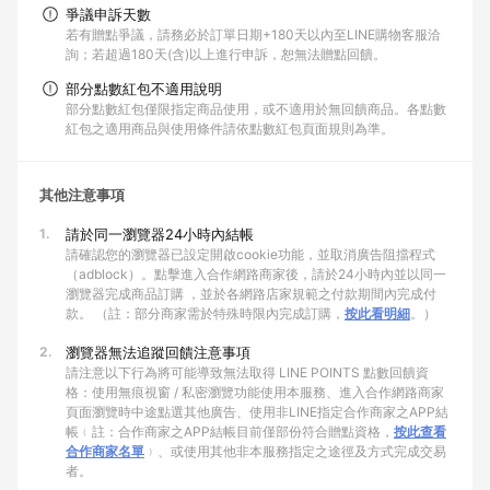
爭議申訴天數
若有贈點爭議，請務必於訂單日期+180天以內至LINE購物客服洽
詢；若超過180天(含)以上進行申訴，恕無法贈點回饋。
部分點數紅包不適用說明
部分點數紅包僅限指定商品使用，或不適用於無回饋商品。各點數
紅包之適用商品與使用條件請依點數紅包頁面規則為準。
其他注意事項
1.
請於同一瀏覽器24小時內結帳
請確認您的瀏覽器已設定開啟cookie功能，並取消廣告阻擋程式
（adblock）。點擊進入合作網路商家後，請於24小時內並以同一
瀏覽器完成商品訂購 ，並於各網路店家規範之付款期間內完成付
款。 （註：部分商家需於特殊時限內完成訂購，
按此看明細
。）
2.
瀏覽器無法追蹤回饋注意事項
請注意以下行為將可能導致無法取得 LINE POINTS 點數回饋資
格：使用無痕視窗 / 私密瀏覽功能使用本服務、進入合作網路商家
頁面瀏覽時中途點選其他廣告、使用非LINE指定合作商家之APP結
帳﹙註：合作商家之APP結帳目前僅部份符合贈點資格，
按此查看
合作商家名單
﹚、或使用其他非本服務指定之途徑及方式完成交易
者。