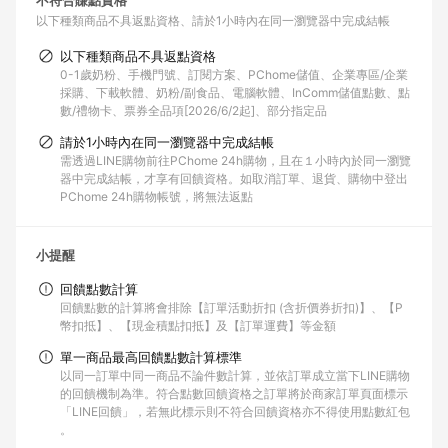
不符合賺點資格
以下種類商品不具返點資格
請於1小時內在同一瀏覽器中完成結帳
以下種類商品不具返點資格
0-1歲奶粉、手機門號、訂閱方案、PChome儲值、企業專區/企業
採購、下載軟體、奶粉/副食品、電腦軟體、InComm儲值點數、點
數/禮物卡、票券全品項[2026/6/2起]、部分指定品
請於1小時內在同一瀏覽器中完成結帳
需透過LINE購物前往PChome 24h購物，且在１小時內於同一瀏覽
器中完成結帳，才享有回饋資格。如取消訂單、退貨、購物中登出
PChome 24h購物帳號，將無法返點
小提醒
回饋點數計算
回饋點數的計算將會排除【訂單活動折扣 (含折價券折扣)】、【P
幣扣抵】、【現金積點扣抵】及【訂單運費】等金額
單一商品最高回饋點數計算標準
以同一訂單中同一商品不論件數計算，並依訂單成立當下LINE購物
的回饋機制為準。符合點數回饋資格之訂單將於商家訂單頁面標示
「LINE回饋」，若無此標示則不符合回饋資格亦不得使用點數紅包
。