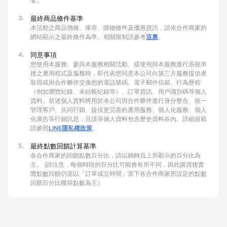
者。
3.
最終商品條件基準
本活動之商品價格、庫存、購物條件及優惠資訊，請依合作商家的
網站顯示之最終條件為準。相關限制請參考
這裏
。
4.
同意事項
您使用本服務、參與本服務相關活動、或使用與本服務進行系統串
接之應用程式及服務時，即代表您同意本公司向第三方服務提供者
取得或與合作夥伴交換您的電話號碼、電子郵件信箱、行為歷程
（例如瀏覽紀錄、未結帳紀錄等）、訂單資訊、用戶識別碼等個人
資料。前述個人資料將用於本公司與合作夥伴進行身分整合、統一
管理客戶、共同行銷、提供更完善的應用服務、個人化服務、個人
化廣告等行銷訊息，且該等個人資料包含歷史資料在內。詳細規範
請參照
LINE隱私權政策
。
5.
最終點數回饋計算基準
各合作商家的回饋點數百分比，請以跳轉頁上所顯示的百分比為
主。 (請注意，每個時段的百分比可能會有所不同，因此購買後實
際點數回饋仍需以「訂單成立時間」當下各合作商家所設定的點數
回饋百分比獲得點數為主）