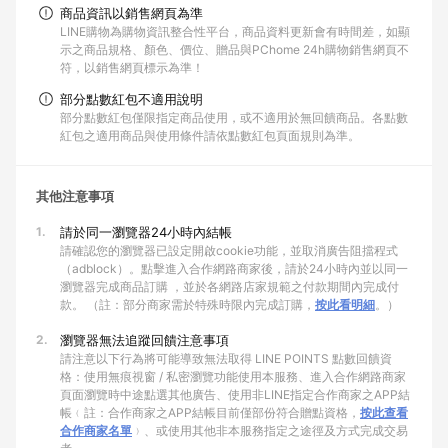
商品資訊以銷售網頁為準
LINE購物為購物資訊整合性平台，商品資料更新會有時間差，如顯
示之商品規格、顏色、價位、贈品與PChome 24h購物銷售網頁不
符，以銷售網頁標示為準！
部分點數紅包不適用說明
部分點數紅包僅限指定商品使用，或不適用於無回饋商品。各點數
紅包之適用商品與使用條件請依點數紅包頁面規則為準。
其他注意事項
1.
請於同一瀏覽器24小時內結帳
請確認您的瀏覽器已設定開啟cookie功能，並取消廣告阻擋程式
（adblock）。點擊進入合作網路商家後，請於24小時內並以同一
瀏覽器完成商品訂購 ，並於各網路店家規範之付款期間內完成付
款。 （註：部分商家需於特殊時限內完成訂購，
按此看明細
。）
2.
瀏覽器無法追蹤回饋注意事項
請注意以下行為將可能導致無法取得 LINE POINTS 點數回饋資
格：使用無痕視窗 / 私密瀏覽功能使用本服務、進入合作網路商家
頁面瀏覽時中途點選其他廣告、使用非LINE指定合作商家之APP結
帳﹙註：合作商家之APP結帳目前僅部份符合贈點資格，
按此查看
合作商家名單
﹚、或使用其他非本服務指定之途徑及方式完成交易