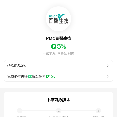
PMC百醫生技
5%
一般商品 (回饋無上限)
特殊商品
0%
150
完成條件再賺
賺點任務
下單前必讀