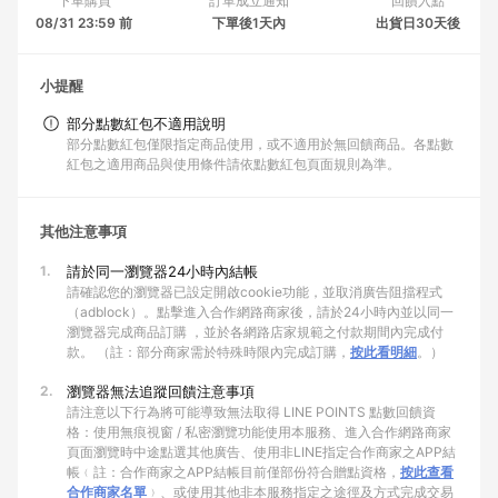
下單購買
訂單成立通知
回饋入點
08/31 23:59 前
下單後1天內
出貨日30天後
小提醒
部分點數紅包不適用說明
部分點數紅包僅限指定商品使用，或不適用於無回饋商品。各點數
紅包之適用商品與使用條件請依點數紅包頁面規則為準。
其他注意事項
1.
請於同一瀏覽器24小時內結帳
請確認您的瀏覽器已設定開啟cookie功能，並取消廣告阻擋程式
（adblock）。點擊進入合作網路商家後，請於24小時內並以同一
瀏覽器完成商品訂購 ，並於各網路店家規範之付款期間內完成付
款。 （註：部分商家需於特殊時限內完成訂購，
按此看明細
。）
2.
瀏覽器無法追蹤回饋注意事項
請注意以下行為將可能導致無法取得 LINE POINTS 點數回饋資
格：使用無痕視窗 / 私密瀏覽功能使用本服務、進入合作網路商家
頁面瀏覽時中途點選其他廣告、使用非LINE指定合作商家之APP結
帳﹙註：合作商家之APP結帳目前僅部份符合贈點資格，
按此查看
合作商家名單
﹚、或使用其他非本服務指定之途徑及方式完成交易