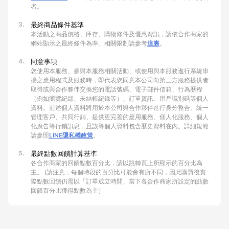
者。
3.
最終商品條件基準
本活動之商品價格、庫存、購物條件及優惠資訊，請依合作商家的
網站顯示之最終條件為準。相關限制請參考
這裏
。
4.
同意事項
您使用本服務、參與本服務相關活動、或使用與本服務進行系統串
接之應用程式及服務時，即代表您同意本公司向第三方服務提供者
取得或與合作夥伴交換您的電話號碼、電子郵件信箱、行為歷程
（例如瀏覽紀錄、未結帳紀錄等）、訂單資訊、用戶識別碼等個人
資料。前述個人資料將用於本公司與合作夥伴進行身分整合、統一
管理客戶、共同行銷、提供更完善的應用服務、個人化服務、個人
化廣告等行銷訊息，且該等個人資料包含歷史資料在內。詳細規範
請參照
LINE隱私權政策
。
5.
最終點數回饋計算基準
各合作商家的回饋點數百分比，請以跳轉頁上所顯示的百分比為
主。 (請注意，每個時段的百分比可能會有所不同，因此購買後實
際點數回饋仍需以「訂單成立時間」當下各合作商家所設定的點數
回饋百分比獲得點數為主）