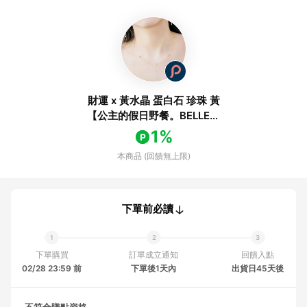
財運 x 黃水晶 蛋白石 珍珠 黃
【公主的假日野餐。BELLE】
項鍊
1%
本商品 (回饋無上限)
下單前必讀
下單購買
訂單成立通知
回饋入點
02/28 23:59 前
下單後1天內
出貨日45天後