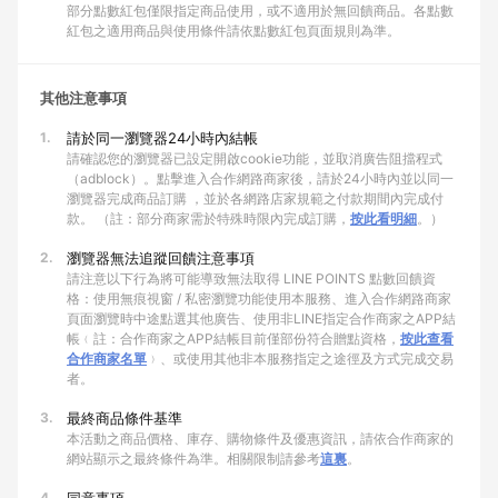
部分點數紅包僅限指定商品使用，或不適用於無回饋商品。各點數
紅包之適用商品與使用條件請依點數紅包頁面規則為準。
其他注意事項
1.
請於同一瀏覽器24小時內結帳
請確認您的瀏覽器已設定開啟cookie功能，並取消廣告阻擋程式
（adblock）。點擊進入合作網路商家後，請於24小時內並以同一
瀏覽器完成商品訂購 ，並於各網路店家規範之付款期間內完成付
款。 （註：部分商家需於特殊時限內完成訂購，
按此看明細
。）
2.
瀏覽器無法追蹤回饋注意事項
請注意以下行為將可能導致無法取得 LINE POINTS 點數回饋資
格：使用無痕視窗 / 私密瀏覽功能使用本服務、進入合作網路商家
頁面瀏覽時中途點選其他廣告、使用非LINE指定合作商家之APP結
帳﹙註：合作商家之APP結帳目前僅部份符合贈點資格，
按此查看
合作商家名單
﹚、或使用其他非本服務指定之途徑及方式完成交易
者。
3.
最終商品條件基準
本活動之商品價格、庫存、購物條件及優惠資訊，請依合作商家的
網站顯示之最終條件為準。相關限制請參考
這裏
。
4.