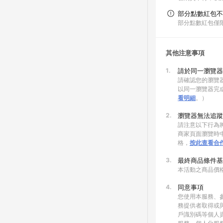
部分點數紅包不
部分點數紅包僅
其他注意事項
1.
請於同一瀏覽器
請確認您的瀏覽器
以同一瀏覽器完
看明細
。）
2.
瀏覽器無法追蹤
請注意以下行為將
商家頁面瀏覽時中
格，
按此查看合
3.
最終商品條件基
本活動之商品價
4.
同意事項
您使用本服務、
務提供者取得或
戶識別碼等個人