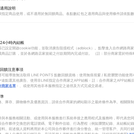
適用說明
限指定商品使用，或不適用於無回饋商品。各點數紅包之適用商品與使用條件請依點
24小時內結帳
已設定開啟cookie功能，並取消廣告阻擋程式（adblock）。點擊進入合作網路商
成商品訂購 ，並於各網路店家規範之付款期間內完成付款。 （註：部分商家需於特殊
回饋注意事項
可能導致無法取得 LINE POINTS 點數回饋資格：使用無痕視窗 / 私密瀏覽功能
途點選其他廣告、使用非LINE指定合作商家之APP結帳﹙註：合作商家之APP結帳
作商家名單
﹚、或使用其他非本服務指定之途徑及方式完成交易者。
準
格、庫存、購物條件及優惠資訊，請依合作商家的網站顯示之最終條件為準。相關限
參與本服務相關活動、或使用與本服務進行系統串接之應用程式及服務時，即代表您
與合作夥伴交換您的電話號碼、電子郵件信箱、行為歷程（例如瀏覽紀錄、未結帳紀
資料。前述個人資料將用於本公司與合作夥伴進行身分整合、統一管理客戶、共同行