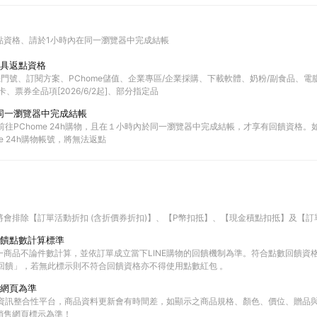
點資格
請於1小時內在同一瀏覽器中完成結帳
具返點資格
機門號、訂閱方案、PChome儲值、企業專區/企業採購、下載軟體、奶粉/副食品、電腦
、票券全品項[2026/6/2起]、部分指定品
同一瀏覽器中完成結帳
物前往PChome 24h購物，且在１小時內於同一瀏覽器中完成結帳，才享有回饋資格
e 24h購物帳號，將無法返點
將會排除【訂單活動折扣 (含折價券折扣)】、【P幣扣抵】、【現金積點扣抵】及【訂
饋點數計算標準
一商品不論件數計算，並依訂單成立當下LINE購物的回饋機制為準。符合點數回饋資
E回饋」，若無此標示則不符合回饋資格亦不得使用點數紅包 。
網頁為準
物資訊整合性平台，商品資料更新會有時間差，如顯示之商品規格、顏色、價位、贈品與PC
銷售網頁標示為準！