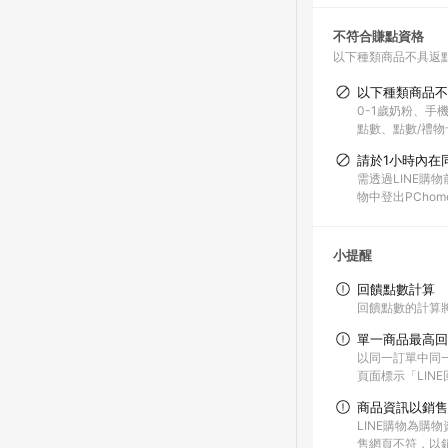
不符合賺點資格
以下種類商品不具返
以下種類商品不
0-1歲奶粉、手
點數、點數/禮物卡
請於1小時內在
需透過LINE購
物中登出PChom
小提醒
回饋點數計算
回饋點數的計算
單一商品最高回
以同一訂單中同
頁面標示「LIN
商品資訊以銷售
LINE購物為購
售網頁不符，以