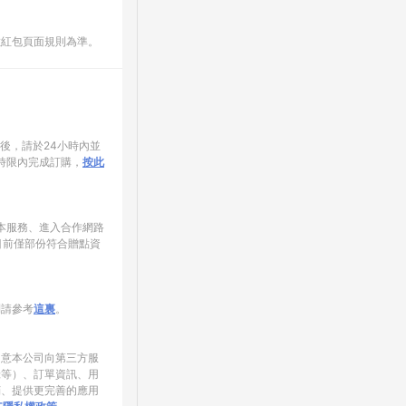
數紅包頁面規則為準。
家後，請於24小時內並
時限內完成訂購，
按此
使用本服務、進入合作網路
目前僅部份符合贈點資
制請參考
這裏
。
同意本公司向第三方服
錄等）、訂單資訊、用
銷、提供更完善的應用