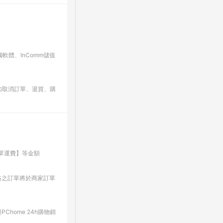
軟體、InComm儲值
。如取消訂單、退貨、購
單運費】等金額
格之訂單將於商家訂單
home 24h購物銷