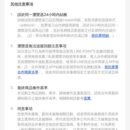
其他注意事項
1.
請於同一瀏覽器24小時內結帳
請確認您的瀏覽器已設定開啟cookie功能，並取消廣告阻擋程式
（adblock）。點擊進入合作網路商家後，請於24小時內並以同一
瀏覽器完成商品訂購 ，並於各網路店家規範之付款期間內完成付
款。 （註：部分商家需於特殊時限內完成訂購，
按此看明細
。）
2.
瀏覽器無法追蹤回饋注意事項
請注意以下行為將可能導致無法取得 LINE POINTS 點數回饋資
格：使用無痕視窗 / 私密瀏覽功能使用本服務、進入合作網路商家
頁面瀏覽時中途點選其他廣告、使用非LINE指定合作商家之APP結
帳﹙註：合作商家之APP結帳目前僅部份符合贈點資格，
按此查看
合作商家名單
﹚、或使用其他非本服務指定之途徑及方式完成交易
者。
3.
最終商品條件基準
本活動之商品價格、庫存、購物條件及優惠資訊，請依合作商家的
網站顯示之最終條件為準。相關限制請參考
這裏
。
4.
同意事項
您使用本服務、參與本服務相關活動、或使用與本服務進行系統串
接之應用程式及服務時，即代表您同意本公司向第三方服務提供者
取得或與合作夥伴交換您的電話號碼、電子郵件信箱、行為歷程
（例如瀏覽紀錄、未結帳紀錄等）、訂單資訊、用戶識別碼等個人