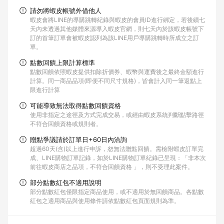
請勿將蝦皮帳號外借他人
蝦皮會將LINE的導購跳轉紀錄與蝦皮的會員ID進行綁定，若後續七
天內未透過其他媒體來源導入蝦皮官網，則七天內於該蝦皮帳號下
訂的首筆訂單會被蝦皮認列為該LINE用戶導購跳轉時所成立之訂
單。
點數回饋上限計算標準
點數回饋依照蝦皮提供扣除折價券、蝦幣與運費後之最終金額進行
計算。同一商品品項(即便不同尺寸規格)，皆會計入同一筆返點上
限進行計算
可能導致無法取得點數回饋資格
使用非指定之途徑及方式完成交易，或經由蝦皮系統判斷點擊路徑
不符合回饋資格或規則者。
贈點爭議請於訂單日+60日內洽詢
超過60天(含)以上進行申訴，恕無法贈點回饋。需檢附蝦皮訂單完
成、LINE購物訂單記錄，如於LINE購物訂單紀錄已呈現：「非本次
前往蝦皮商店之品項，不符合回饋資格 」，則不受理此案件。
部分點數紅包不適用說明
部分點數紅包僅限指定商品使用，或不適用於無回饋商品。各點數
紅包之適用商品與使用條件請依點數紅包頁面規則為準。