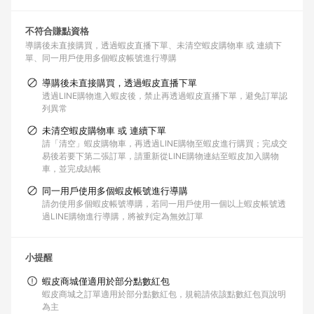
不符合賺點資格
導購後未直接購買，透過蝦皮直播下單
未清空蝦皮購物車 或 連續下
單
同一用戶使用多個蝦皮帳號進行導購
導購後未直接購買，透過蝦皮直播下單
透過LINE購物進入蝦皮後，禁止再透過蝦皮直播下單，避免訂單認
列異常
未清空蝦皮購物車 或 連續下單
請「清空」蝦皮購物車，再透過LINE購物至蝦皮進行購買；完成交
易後若要下第二張訂單，請重新從LINE購物連結至蝦皮加入購物
車，並完成結帳
同一用戶使用多個蝦皮帳號進行導購
請勿使用多個蝦皮帳號導購，若同一用戶使用一個以上蝦皮帳號透
過LINE購物進行導購，將被判定為無效訂單
小提醒
蝦皮商城僅適用於部分點數紅包
蝦皮商城之訂單適用於部分點數紅包，規範請依該點數紅包頁說明
為主