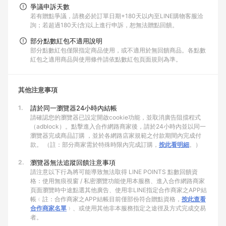
爭議申訴天數
若有贈點爭議，請務必於訂單日期+180天以內至LINE購物客服洽
詢；若超過180天(含)以上進行申訴，恕無法贈點回饋。
部分點數紅包不適用說明
部分點數紅包僅限指定商品使用，或不適用於無回饋商品。各點數
紅包之適用商品與使用條件請依點數紅包頁面規則為準。
其他注意事項
1.
請於同一瀏覽器24小時內結帳
請確認您的瀏覽器已設定開啟cookie功能，並取消廣告阻擋程式
（adblock）。點擊進入合作網路商家後，請於24小時內並以同一
瀏覽器完成商品訂購 ，並於各網路店家規範之付款期間內完成付
款。 （註：部分商家需於特殊時限內完成訂購，
按此看明細
。）
2.
瀏覽器無法追蹤回饋注意事項
請注意以下行為將可能導致無法取得 LINE POINTS 點數回饋資
格：使用無痕視窗 / 私密瀏覽功能使用本服務、進入合作網路商家
頁面瀏覽時中途點選其他廣告、使用非LINE指定合作商家之APP結
帳﹙註：合作商家之APP結帳目前僅部份符合贈點資格，
按此查看
合作商家名單
﹚、或使用其他非本服務指定之途徑及方式完成交易
者。