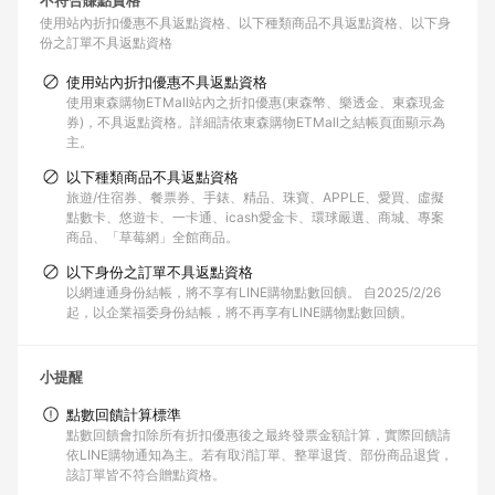
不符合賺點資格
使用站內折扣優惠不具返點資格
以下種類商品不具返點資格
以下身
份之訂單不具返點資格
使用站內折扣優惠不具返點資格
使用東森購物ETMall站內之折扣優惠(東森幣、樂透金、東森現金
券)，不具返點資格。詳細請依東森購物ETMall之結帳頁面顯示為
主。
以下種類商品不具返點資格
旅遊/住宿券、餐票券、手錶、精品、珠寶、APPLE、愛買、虛擬
點數卡、悠遊卡、一卡通、icash愛金卡、環球嚴選、商城、專案
商品、「草莓網」全館商品。
以下身份之訂單不具返點資格
以網連通身份結帳，將不享有LINE購物點數回饋。 自2025/2/26
起，以企業福委身份結帳，將不再享有LINE購物點數回饋。
小提醒
點數回饋計算標準
點數回饋會扣除所有折扣優惠後之最終發票金額計算，實際回饋請
依LINE購物通知為主。若有取消訂單、整單退貨、部份商品退貨，
該訂單皆不符合贈點資格。