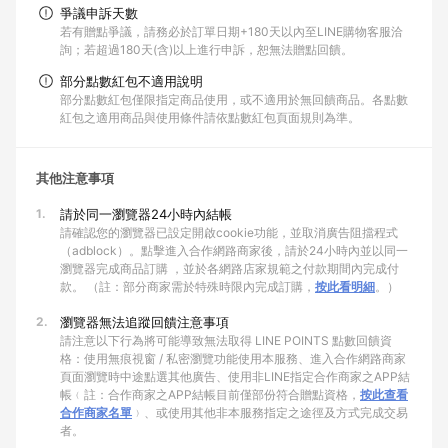
爭議申訴天數
若有贈點爭議，請務必於訂單日期+180天以內至LINE購物客服洽
詢；若超過180天(含)以上進行申訴，恕無法贈點回饋。
部分點數紅包不適用說明
部分點數紅包僅限指定商品使用，或不適用於無回饋商品。各點數
紅包之適用商品與使用條件請依點數紅包頁面規則為準。
其他注意事項
1.
請於同一瀏覽器24小時內結帳
請確認您的瀏覽器已設定開啟cookie功能，並取消廣告阻擋程式
（adblock）。點擊進入合作網路商家後，請於24小時內並以同一
瀏覽器完成商品訂購 ，並於各網路店家規範之付款期間內完成付
款。 （註：部分商家需於特殊時限內完成訂購，
按此看明細
。）
2.
瀏覽器無法追蹤回饋注意事項
請注意以下行為將可能導致無法取得 LINE POINTS 點數回饋資
格：使用無痕視窗 / 私密瀏覽功能使用本服務、進入合作網路商家
頁面瀏覽時中途點選其他廣告、使用非LINE指定合作商家之APP結
帳﹙註：合作商家之APP結帳目前僅部份符合贈點資格，
按此查看
合作商家名單
﹚、或使用其他非本服務指定之途徑及方式完成交易
者。