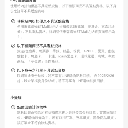
不符合賺點資格
使用站內折扣優惠不具返點資格
以下種類商品不具返點資格
以下身
份之訂單不具返點資格
使用站內折扣優惠不具返點資格
使用東森購物ETMall站內之折扣優惠(東森幣、樂透金、東森現金
券)，不具返點資格。詳細請依東森購物ETMall之結帳頁面顯示為
主。
以下種類商品不具返點資格
旅遊/住宿券、餐票券、手錶、精品、珠寶、APPLE、愛買、虛擬
點數卡、悠遊卡、一卡通、icash愛金卡、環球嚴選、商城、專案
商品、「草莓網」全館商品。
以下身份之訂單不具返點資格
以網連通身份結帳，將不享有LINE購物點數回饋。 自2025/2/26
起，以企業福委身份結帳，將不再享有LINE購物點數回饋。
小提醒
點數回饋計算標準
點數回饋會扣除所有折扣優惠後之最終發票金額計算，實際回饋請
依LINE購物通知為主。若有取消訂單、整單退貨、部份商品退貨，
該訂單皆不符合贈點資格。