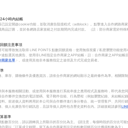
24小時內結帳
已設定開啟cookie功能，並取消廣告阻擋程式（adblock）。點擊進入合作網路商
成商品訂購 ，並於各網路店家規範之付款期間內完成付款。 （註：部分商家需於特殊
回饋注意事項
可能導致無法取得 LINE POINTS 點數回饋資格：使用無痕視窗 / 私密瀏覽功能
途點選其他廣告、使用非LINE指定合作商家之APP結帳﹙註：合作商家之APP結帳
作商家名單
﹚、或使用其他非本服務指定之途徑及方式完成交易者。
準
格、庫存、購物條件及優惠資訊，請依合作商家的網站顯示之最終條件為準。相關限
參與本服務相關活動、或使用與本服務進行系統串接之應用程式及服務時，即代表您
與合作夥伴交換您的電話號碼、電子郵件信箱、行為歷程（例如瀏覽紀錄、未結帳紀
資料。前述個人資料將用於本公司與合作夥伴進行身分整合、統一管理客戶、共同行
務、個人化廣告等行銷訊息，且該等個人資料包含歷史資料在內。詳細規範請參照
LI
算基準
饋點數百分比，請以跳轉頁上所顯示的百分比為主。 (請注意，每個時段的百分比可能
饋仍需以「訂單成立時間」當下各合作商家所設定的點數回饋百分比獲得點數為主）