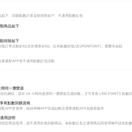
品如下
回饋點數計算金額排除如下
不適用點數紅包
類商品如下
額排除如下
除訂單活動折扣(含折價券折扣)、紅利點數折抵(含OPENPOINT)、運費等金額
及家速配APP皆不適用點數紅包活動
使用同一瀏覽器
購物前往網站，並於 24 小時內使用同一瀏覽器完成結帳，才可享有 LINE POINTS 點數
P享有點數回饋資格
配APP皆適用，按鈕導轉APP完成結帳且需家速配APP為最新版本
適用說明
限指定商品使用，或不適用於無回饋商品。各點數紅包之適用商品與使用條件請依點