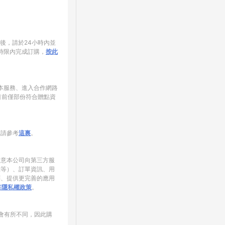
家後，請於24小時內並
時限內完成訂購，
按此
使用本服務、進入合作網路
目前僅部份符合贈點資
制請參考
這裏
。
同意本公司向第三方服
錄等）、訂單資訊、用
銷、提供更完善的應用
NE隱私權政策
。
會有所不同，因此購