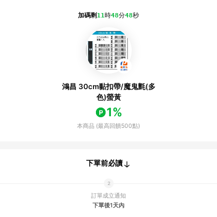
加碼剩
11
時
48
分
48
秒
鴻昌 30cm黏扣帶/魔鬼氈(多
色)螢黃
1%
本商品 (最高回饋500點)
下單前必讀
訂單成立通知
下單後1天內