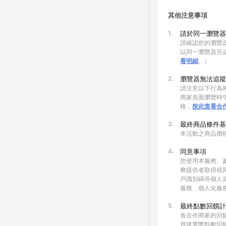
其他注意事項
1.
請於同一瀏覽器
請確認您的瀏覽器
以同一瀏覽器完
看明細
。）
2.
瀏覽器無法追蹤
請注意以下行為將
商家頁面瀏覽時中
格，
按此查看合
3.
最終商品條件基
本活動之商品價
4.
同意事項
您使用本服務、
務提供者取得或
戶識別碼等個人
服務、個人化服
5.
最終點數回饋計
各合作商家的回
買後實際點數回