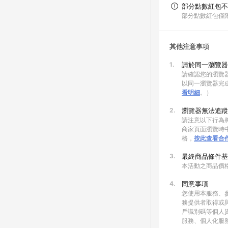
部分點數紅包不
部分點數紅包僅
其他注意事項
1.
請於同一瀏覽器
請確認您的瀏覽器
以同一瀏覽器完
看明細
。）
2.
瀏覽器無法追蹤
請注意以下行為將
商家頁面瀏覽時中
格，
按此查看合
3.
最終商品條件基
本活動之商品價
4.
同意事項
您使用本服務、
務提供者取得或
戶識別碼等個人
服務、個人化服