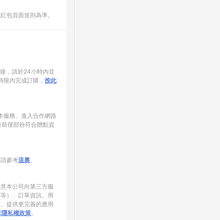
數紅包頁面規則為準。
家後，請於24小時內並
時限內完成訂購，
按此
使用本服務、進入合作網路
目前僅部份符合贈點資
制請參考
這裏
。
同意本公司向第三方服
錄等）、訂單資訊、用
銷、提供更完善的應用
NE隱私權政策
。