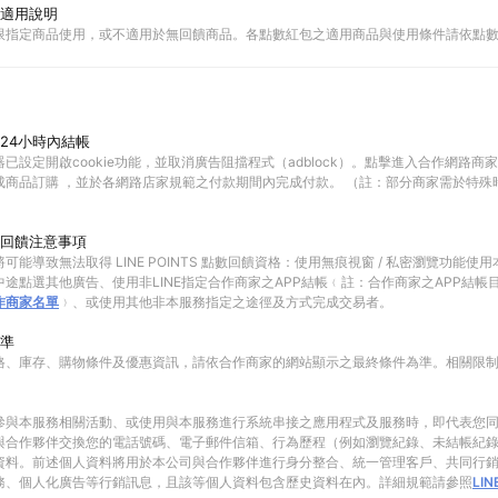
適用說明
限指定商品使用，或不適用於無回饋商品。各點數紅包之適用商品與使用條件請依點
24小時內結帳
已設定開啟cookie功能，並取消廣告阻擋程式（adblock）。點擊進入合作網路商
成商品訂購 ，並於各網路店家規範之付款期間內完成付款。 （註：部分商家需於特殊
回饋注意事項
可能導致無法取得 LINE POINTS 點數回饋資格：使用無痕視窗 / 私密瀏覽功能
途點選其他廣告、使用非LINE指定合作商家之APP結帳﹙註：合作商家之APP結帳
作商家名單
﹚、或使用其他非本服務指定之途徑及方式完成交易者。
準
格、庫存、購物條件及優惠資訊，請依合作商家的網站顯示之最終條件為準。相關限
參與本服務相關活動、或使用與本服務進行系統串接之應用程式及服務時，即代表您
與合作夥伴交換您的電話號碼、電子郵件信箱、行為歷程（例如瀏覽紀錄、未結帳紀
資料。前述個人資料將用於本公司與合作夥伴進行身分整合、統一管理客戶、共同行
務、個人化廣告等行銷訊息，且該等個人資料包含歷史資料在內。詳細規範請參照
LI