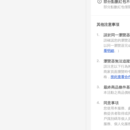
部分點數紅包不
部分點數紅包僅
其他注意事項
1.
請於同一瀏覽器
請確認您的瀏覽器
以同一瀏覽器完
看明細
。）
2.
瀏覽器無法追蹤
請注意以下行為將
商家頁面瀏覽時中
格，
按此查看合
3.
最終商品條件基
本活動之商品價
4.
同意事項
您使用本服務、
務提供者取得或
戶識別碼等個人
服務、個人化服