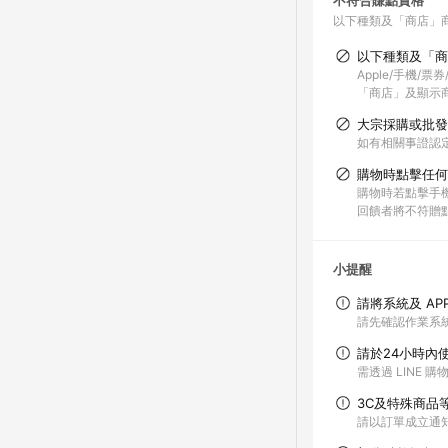
不符合賺點資格
以下種類及「商店」
以下種類及「商
Apple/手機/
「商店」及顯示商
大宗採購或批發
如有相關事證認
購物時點擊任何
購物時若點擊手機
回饋者將不符贈
小提醒
請將系統及 AP
請先確認作業系統
請於24小時內
需透過 LINE 
3C及特殊商品
請以訂單成立通知