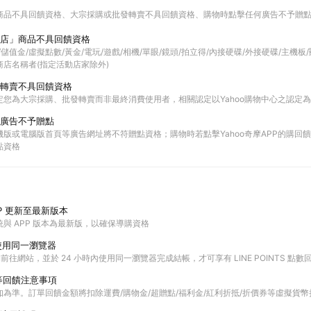
商品不具回饋資格
大宗採購或批發轉賣不具回饋資格
購物時點擊任何廣告不予贈
店」商品不具回饋資格
票券/儲值金/虛擬點數/黃金/電玩/遊戲/相機/單眼/鏡頭/拍立得/內接硬碟/外接硬碟/主機
店名稱者(指定活動店家除外)
轉賣不具回饋資格
定您為大宗採購、批發轉賣而非最終消費使用者，相關認定以Yahoo購物中心之認定
廣告不予贈點
版或電腦版首頁等廣告網址將不符贈點資格；購物時若點擊Yahoo奇摩APP的購回饋活
點資格
P 更新至最新版本
與 APP 版本為最新版，以確保導購資格
使用同一瀏覽器
購物前往網站，並於 24 小時內使用同一瀏覽器完成結帳，才可享有 LINE POINTS 點數
等回饋注意事項
為準。訂單回饋金額將扣除運費/購物金/超贈點/福利金/紅利折抵/折價券等虛擬貨幣