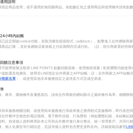
適用說明
限指定商品使用，或不適用於無回饋商品。各點數紅包之適用商品與使用條件請依點
24小時內結帳
已設定開啟cookie功能，並取消廣告阻擋程式（adblock）。點擊進入合作網路商
成商品訂購 ，並於各網路店家規範之付款期間內完成付款。 （註：部分商家需於特殊
回饋注意事項
可能導致無法取得 LINE POINTS 點數回饋資格：使用無痕視窗 / 私密瀏覽功能
途點選其他廣告、使用非LINE指定合作商家之APP結帳﹙註：合作商家之APP結帳
作商家名單
﹚、或使用其他非本服務指定之途徑及方式完成交易者。
準
格、庫存、購物條件及優惠資訊，請依合作商家的網站顯示之最終條件為準。相關限
參與本服務相關活動、或使用與本服務進行系統串接之應用程式及服務時，即代表您
與合作夥伴交換您的電話號碼、電子郵件信箱、行為歷程（例如瀏覽紀錄、未結帳紀
資料。前述個人資料將用於本公司與合作夥伴進行身分整合、統一管理客戶、共同行
務、個人化廣告等行銷訊息，且該等個人資料包含歷史資料在內。詳細規範請參照
LI