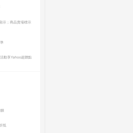
點
板/顯示；商品賣場標示
為準
動享Yahoo超贈點
回饋
折抵