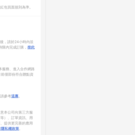
數紅包頁面規則為準。
家後，請於24小時內並
時限內完成訂購，
按此
使用本服務、進入合作網路
目前僅部份符合贈點資
制請參考
這裏
。
同意本公司向第三方服
錄等）、訂單資訊、用
銷、提供更完善的應用
NE隱私權政策
。