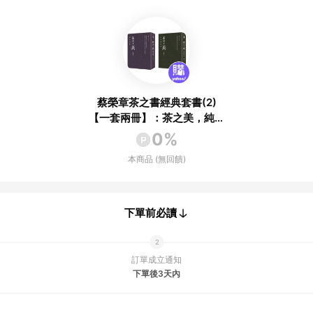
蔡榮章茶之書經典套書(2)
【一套兩冊】：茶之美，純茶
道冊+茶之美，茶道藝術冊
0%
本商品 (無回饋)
下單前必讀
訂單成立通知
下單後3天內