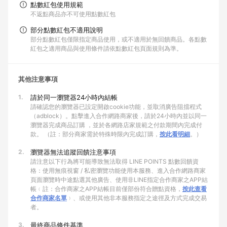
點數紅包使用規範
不返點商品亦不可使用點數紅包
部分點數紅包不適用說明
部分點數紅包僅限指定商品使用，或不適用於無回饋商品。各點數
紅包之適用商品與使用條件請依點數紅包頁面規則為準。
其他注意事項
1.
請於同一瀏覽器24小時內結帳
請確認您的瀏覽器已設定開啟cookie功能，並取消廣告阻擋程式
（adblock）。點擊進入合作網路商家後，請於24小時內並以同一
瀏覽器完成商品訂購 ，並於各網路店家規範之付款期間內完成付
款。 （註：部分商家需於特殊時限內完成訂購，
按此看明細
。）
2.
瀏覽器無法追蹤回饋注意事項
請注意以下行為將可能導致無法取得 LINE POINTS 點數回饋資
格：使用無痕視窗 / 私密瀏覽功能使用本服務、進入合作網路商家
頁面瀏覽時中途點選其他廣告、使用非LINE指定合作商家之APP結
帳﹙註：合作商家之APP結帳目前僅部份符合贈點資格，
按此查看
合作商家名單
﹚、或使用其他非本服務指定之途徑及方式完成交易
者。
3.
最終商品條件基準