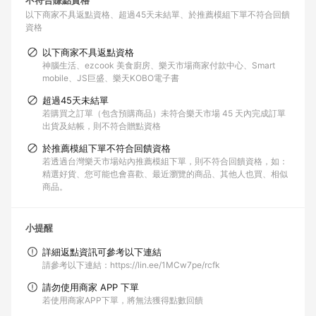
不符合賺點資格
以下商家不具返點資格
超過45天未結單
於推薦模組下單不符合回饋
資格
以下商家不具返點資格
神腦生活、ezcook 美食廚房、樂天市場商家付款中心、Smart
mobile、JS巨盛、樂天KOBO電子書
超過45天未結單
若購買之訂單（包含預購商品）未符合樂天市場 45 天內完成訂單
出貨及結帳，則不符合贈點資格
於推薦模組下單不符合回饋資格
若透過台灣樂天市場站內推薦模組下單，則不符合回饋資格，如：
精選好貨、您可能也會喜歡、最近瀏覽的商品、其他人也買、相似
商品。
小提醒
詳細返點資訊可參考以下連結
請參考以下連結：https://lin.ee/1MCw7pe/rcfk
請勿使用商家 APP 下單
若使用商家APP下單，將無法獲得點數回饋