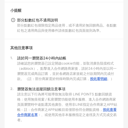
小提醒
部分點數紅包不適用說明
部分點數紅包僅限指定商品使用，或不適用於無回饋商品。各點數
紅包之適用商品與使用條件請依點數紅包頁面規則為準。
其他注意事項
1.
請於同一瀏覽器24小時內結帳
請確認您的瀏覽器已設定開啟cookie功能，並取消廣告阻擋程式
（adblock）。點擊進入合作網路商家後，請於24小時內並以同一
瀏覽器完成商品訂購 ，並於各網路店家規範之付款期間內完成付
款。 （註：部分商家需於特殊時限內完成訂購，
按此看明細
。）
2.
瀏覽器無法追蹤回饋注意事項
請注意以下行為將可能導致無法取得 LINE POINTS 點數回饋資
格：使用無痕視窗 / 私密瀏覽功能使用本服務、進入合作網路商家
頁面瀏覽時中途點選其他廣告、使用非LINE指定合作商家之APP結
帳﹙註：合作商家之APP結帳目前僅部份符合贈點資格，
按此查看
合作商家名單
﹚、或使用其他非本服務指定之途徑及方式完成交易
者。