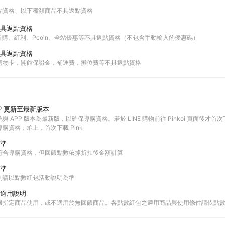
點資格
以下種類商品不具返點資格
具返點資格
站內首購、紅利、Pcoin、全站優惠等不具返點資格（不包含手動輸入的優惠碼）
具返點資格
禮物卡，開館保證金，補運費，攤位費等不具返點資格
P 更新至最新版本
 APP 版本為最新版，以確保導購資格。若於 LINE 購物前往 Pinkoi 頁面後才首次下載 
購資格；承上，首次下載 Pink
準
符合導購資格，但回饋點數依據折扣後金額計算
準
則請以點數紅包活動說明為準
適用說明
限指定商品使用，或不適用於無回饋商品。各點數紅包之適用商品與使用條件請依點