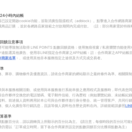
24小時內結帳
已設定開啟cookie功能，並取消廣告阻擋程式（adblock）。點擊進入合作網路商
成商品訂購 ，並於各網路店家規範之付款期間內完成付款。 （註：部分商家需於特殊
回饋注意事項
可能導致無法取得 LINE POINTS 點數回饋資格：使用無痕視窗 / 私密瀏覽功能
途點選其他廣告、使用非LINE指定合作商家之APP結帳﹙註：合作商家之APP結帳
作商家名單
﹚、或使用其他非本服務指定之途徑及方式完成交易者。
準
格、庫存、購物條件及優惠資訊，請依合作商家的網站顯示之最終條件為準。相關限
參與本服務相關活動、或使用與本服務進行系統串接之應用程式及服務時，即代表您
與合作夥伴交換您的電話號碼、電子郵件信箱、行為歷程（例如瀏覽紀錄、未結帳紀
資料。前述個人資料將用於本公司與合作夥伴進行身分整合、統一管理客戶、共同行
務、個人化廣告等行銷訊息，且該等個人資料包含歷史資料在內。詳細規範請參照
LI
算基準
饋點數百分比，請以跳轉頁上所顯示的百分比為主。 (請注意，每個時段的百分比可能
饋仍需以「訂單成立時間」當下各合作商家所設定的點數回饋百分比獲得點數為主）