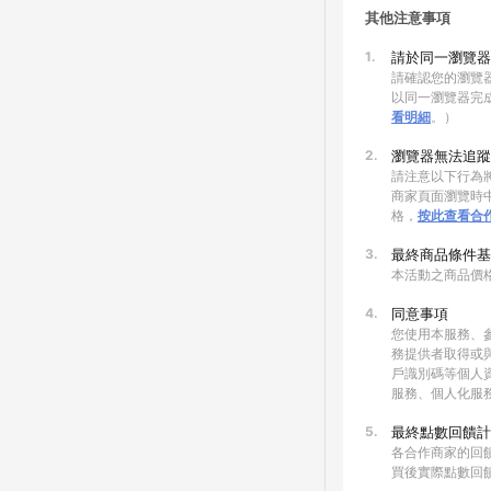
其他注意事項
1.
請於同一瀏覽器
請確認您的瀏覽器
以同一瀏覽器完
看明細
。）
2.
瀏覽器無法追蹤
請注意以下行為將
商家頁面瀏覽時中
格，
按此查看合
3.
最終商品條件基
本活動之商品價
4.
同意事項
您使用本服務、
務提供者取得或
戶識別碼等個人
服務、個人化服
5.
最終點數回饋計
各合作商家的回
買後實際點數回