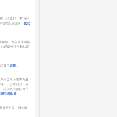
家後，請於24小時內並
時限內完成訂購，
按此
使用本服務、進入合作網路
目前僅部份符合贈點資
制請參考
這裏
。
同意本公司向第三方服
錄等）、訂單資訊、用
銷、提供更完善的應用
NE隱私權政策
。
會有所不同，因此購