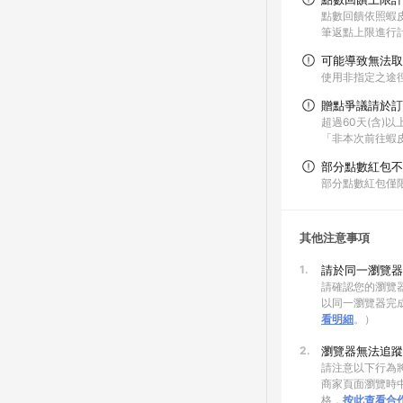
點數回饋依照蝦
筆返點上限進行
可能導致無法取
使用非指定之途
贈點爭議請於訂
超過60天(含)
「非本次前往蝦
部分點數紅包不
部分點數紅包僅
其他注意事項
1.
請於同一瀏覽器
請確認您的瀏覽器
以同一瀏覽器完
看明細
。）
2.
瀏覽器無法追蹤
請注意以下行為將
商家頁面瀏覽時中
格，
按此查看合