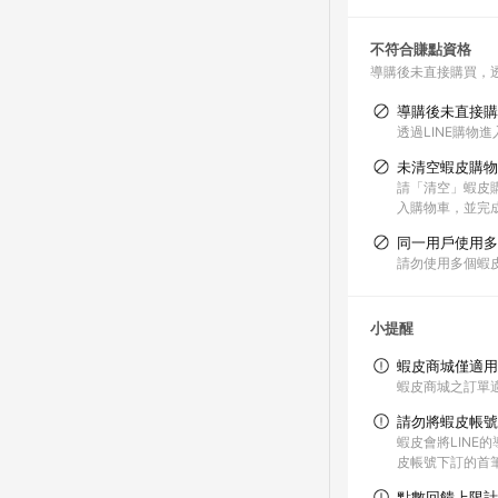
不符合賺點資格
導購後未直接購買，
導購後未直接購
透過LINE購物
未清空蝦皮購物
請「清空」蝦皮購
入購物車，並完
同一用戶使用多
請勿使用多個蝦
小提醒
蝦皮商城僅適用
蝦皮商城之訂單
請勿將蝦皮帳號
蝦皮會將LIN
皮帳號下訂的首
點數回饋上限計