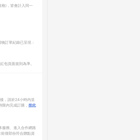
格)，皆會計入同一
E購物訂單紀錄已呈現：
數紅包頁面規則為準。
家後，請於24小時內並
時限內完成訂購，
按此
使用本服務、進入合作網路
目前僅部份符合贈點資