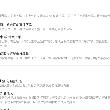
透過蝦皮直播下單
未清空蝦皮購物車 或 連續下單
同一用戶使用多個蝦皮帳號進行
買，透過蝦皮直播下單
進入蝦皮後，禁止再透過蝦皮直播下單，避免訂單認列異常
車 或 連續下單
物車，再透過LINE購物至蝦皮進行購買；完成交易後若要下第二張訂單，請重新從L
成結帳
個蝦皮帳號進行導購
皮帳號導購，若同一用戶使用一個以上蝦皮帳號透過LINE購物進行導購，將被判定為
於部分點數紅包
適用於部分點數紅包，規範請依該點數紅包頁說明為主
外借他人
E的導購跳轉紀錄與蝦皮的會員ID進行綁定，若後續七天內未透過其他媒體來源導入蝦皮
筆訂單會被蝦皮認列為該LINE用戶導購跳轉時所成立之訂單。
算標準