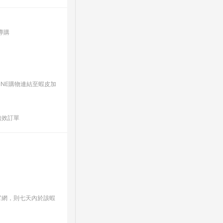
導購
INE購物連結至蝦皮加
無效訂單
官網，則七天內於該蝦