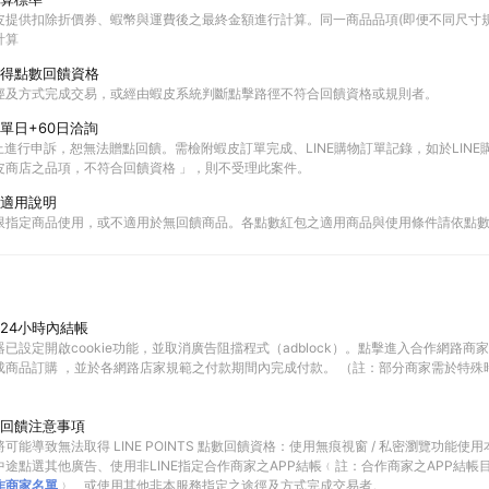
皮提供扣除折價券、蝦幣與運費後之最終金額進行計算。同一商品品項(即便不同尺寸規
計算
得點數回饋資格
徑及方式完成交易，或經由蝦皮系統判斷點擊路徑不符合回饋資格或規則者。
單日+60日洽詢
以上進行申訴，恕無法贈點回饋。需檢附蝦皮訂單完成、LINE購物訂單記錄，如於LIN
皮商店之品項，不符合回饋資格 」，則不受理此案件。
適用說明
限指定商品使用，或不適用於無回饋商品。各點數紅包之適用商品與使用條件請依點
24小時內結帳
已設定開啟cookie功能，並取消廣告阻擋程式（adblock）。點擊進入合作網路商
成商品訂購 ，並於各網路店家規範之付款期間內完成付款。 （註：部分商家需於特殊
回饋注意事項
可能導致無法取得 LINE POINTS 點數回饋資格：使用無痕視窗 / 私密瀏覽功能
途點選其他廣告、使用非LINE指定合作商家之APP結帳﹙註：合作商家之APP結帳
作商家名單
﹚、或使用其他非本服務指定之途徑及方式完成交易者。