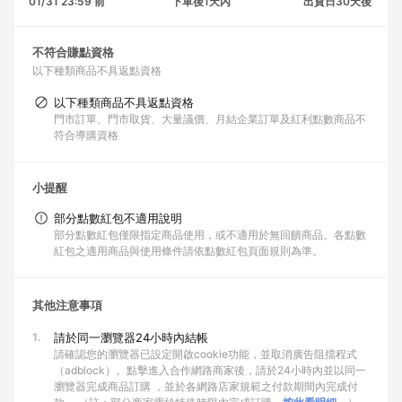
01/31 23:59 前
下單後1天內
出貨日30天後
不符合賺點資格
以下種類商品不具返點資格
以下種類商品不具返點資格
門市訂單、門市取貨、大量議價、月結企業訂單及紅利點數商品不
符合導購資格
小提醒
部分點數紅包不適用說明
部分點數紅包僅限指定商品使用，或不適用於無回饋商品。各點數
紅包之適用商品與使用條件請依點數紅包頁面規則為準。
其他注意事項
1.
請於同一瀏覽器24小時內結帳
請確認您的瀏覽器已設定開啟cookie功能，並取消廣告阻擋程式
（adblock）。點擊進入合作網路商家後，請於24小時內並以同一
瀏覽器完成商品訂購 ，並於各網路店家規範之付款期間內完成付