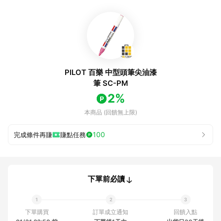
PILOT 百樂 中型頭筆尖油漆
筆 SC-PM
2%
本商品 (回饋無上限)
100
完成條件再賺
賺點任務
下單前必讀
下單購買
訂單成立通知
回饋入點