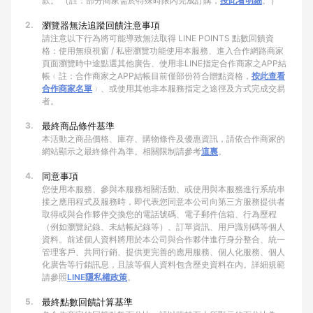
款。 （註：部分商家需於特殊時限內完成訂購，
按此看明細
。）
2.
瀏覽器無法追蹤回饋注意事項
請注意以下行為將可能導致無法取得 LINE POINTS 點數回饋資
格：使用無痕視窗 / 私密瀏覽功能使用本服務、進入合作網路商家
頁面瀏覽時中途點選其他廣告、使用非LINE指定合作商家之APP結
帳﹙註：合作商家之APP結帳目前僅部份符合贈點資格，
按此查看
合作商家名單
﹚、或使用其他非本服務指定之途徑及方式完成交易
者。
3.
最終商品條件基準
本活動之商品價格、庫存、購物條件及優惠資訊，請依合作商家的
網站顯示之最終條件為準。相關限制請參考
這裏
。
4.
同意事項
您使用本服務、參與本服務相關活動、或使用與本服務進行系統串
接之應用程式及服務時，即代表您同意本公司向第三方服務提供者
取得或與合作夥伴交換您的電話號碼、電子郵件信箱、行為歷程
（例如瀏覽紀錄、未結帳紀錄等）、訂單資訊、用戶識別碼等個人
資料。前述個人資料將用於本公司與合作夥伴進行身分整合、統一
管理客戶、共同行銷、提供更完善的應用服務、個人化服務、個人
化廣告等行銷訊息，且該等個人資料包含歷史資料在內。詳細規範
請參照
LINE隱私權政策
。
5.
最終點數回饋計算基準