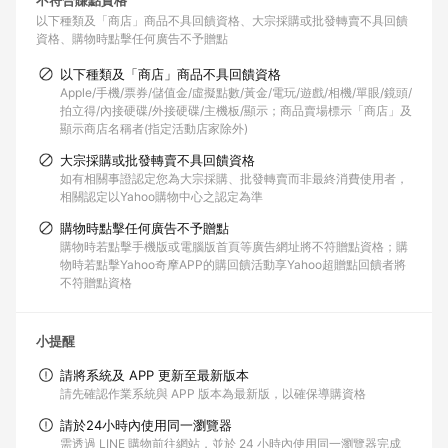
不符合賺點資格
以下種類及「商店」商品不具回饋資格
大宗採購或批發轉賣不具回饋
資格
購物時點擊任何廣告不予贈點
以下種類及「商店」商品不具回饋資格
Apple/手機/票券/儲值金/虛擬點數/黃金/電玩/遊戲/相機/單眼/鏡頭/
拍立得/內接硬碟/外接硬碟/主機板/顯示；商品賣場標示「商店」及
顯示商店名稱者(指定活動店家除外)
大宗採購或批發轉賣不具回饋資格
如有相關事證認定您為大宗採購、批發轉賣而非最終消費使用者，
相關認定以Yahoo購物中心之認定為準
購物時點擊任何廣告不予贈點
購物時若點擊手機版或電腦版首頁等廣告網址將不符贈點資格；購
物時若點擊Yahoo奇摩APP的購回饋活動享Yahoo超贈點回饋者將
不符贈點資格
小提醒
請將系統及 APP 更新至最新版本
請先確認作業系統與 APP 版本為最新版，以確保導購資格
請於24小時內使用同一瀏覽器
需透過 LINE 購物前往網站，並於 24 小時內使用同一瀏覽器完成