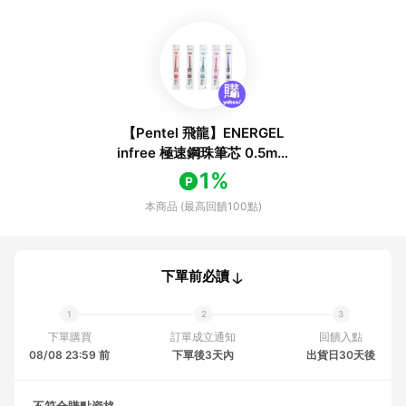
【Pentel 飛龍】ENERGEL
infree 極速鋼珠筆芯 0.5mm
5色 10支/盒 XLRN5TL
1%
本商品 (最高回饋100點)
下單前必讀
下單購買
訂單成立通知
回饋入點
08/08 23:59 前
下單後3天內
出貨日30天後