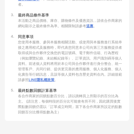
者。
3.
最終商品條件基準
本活動之商品價格、庫存、購物條件及優惠資訊，請依合作商家的
網站顯示之最終條件為準。相關限制請參考
這裏
。
4.
同意事項
您使用本服務、參與本服務相關活動、或使用與本服務進行系統串
接之應用程式及服務時，即代表您同意本公司向第三方服務提供者
取得或與合作夥伴交換您的電話號碼、電子郵件信箱、行為歷程
（例如瀏覽紀錄、未結帳紀錄等）、訂單資訊、用戶識別碼等個人
資料。前述個人資料將用於本公司與合作夥伴進行身分整合、統一
管理客戶、共同行銷、提供更完善的應用服務、個人化服務、個人
化廣告等行銷訊息，且該等個人資料包含歷史資料在內。詳細規範
請參照
LINE隱私權政策
。
5.
最終點數回饋計算基準
各合作商家的回饋點數百分比，請以跳轉頁上所顯示的百分比為
主。 (請注意，每個時段的百分比可能會有所不同，因此購買後實
際點數回饋仍需以「訂單成立時間」當下各合作商家所設定的點數
回饋百分比獲得點數為主）