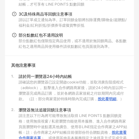
結帳，才可享有 LINE POINTS 點數回饋
3C及特殊商品等回饋注意事項
請以訂單成立通知為準。訂單回饋金額將扣除運費/購物金/超贈點/
福利金/紅利折抵/折價券等虛擬貨幣折抵
部分點數紅包不適用說明
部分點數紅包僅限指定商品使用，或不適用於無回饋商品。各點數
紅包之適用商品與使用條件請依點數紅包頁面規則為準。
其他注意事項
1.
請於同一瀏覽器24小時內結帳
請確認您的瀏覽器已設定開啟cookie功能，並取消廣告阻擋程式
（adblock）。點擊進入合作網路商家後，請於24小時內並以同一
瀏覽器完成商品訂購 ，並於各網路店家規範之付款期間內完成付
款。 （註：部分商家需於特殊時限內完成訂購，
按此看明細
。）
2.
瀏覽器無法追蹤回饋注意事項
請注意以下行為將可能導致無法取得 LINE POINTS 點數回饋資
格：使用無痕視窗 / 私密瀏覽功能使用本服務、進入合作網路商家
頁面瀏覽時中途點選其他廣告、使用非LINE指定合作商家之APP結
帳﹙註：合作商家之APP結帳目前僅部份符合贈點資格，
按此查看
合作商家名單
﹚、或使用其他非本服務指定之途徑及方式完成交易