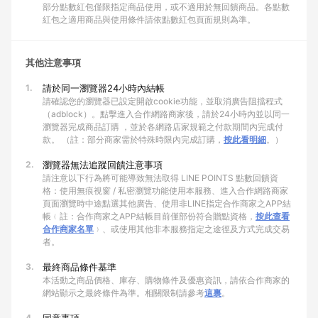
部分點數紅包僅限指定商品使用，或不適用於無回饋商品。各點數
紅包之適用商品與使用條件請依點數紅包頁面規則為準。
其他注意事項
1.
請於同一瀏覽器24小時內結帳
請確認您的瀏覽器已設定開啟cookie功能，並取消廣告阻擋程式
（adblock）。點擊進入合作網路商家後，請於24小時內並以同一
瀏覽器完成商品訂購 ，並於各網路店家規範之付款期間內完成付
款。 （註：部分商家需於特殊時限內完成訂購，
按此看明細
。）
2.
瀏覽器無法追蹤回饋注意事項
請注意以下行為將可能導致無法取得 LINE POINTS 點數回饋資
格：使用無痕視窗 / 私密瀏覽功能使用本服務、進入合作網路商家
頁面瀏覽時中途點選其他廣告、使用非LINE指定合作商家之APP結
帳﹙註：合作商家之APP結帳目前僅部份符合贈點資格，
按此查看
合作商家名單
﹚、或使用其他非本服務指定之途徑及方式完成交易
者。
3.
最終商品條件基準
本活動之商品價格、庫存、購物條件及優惠資訊，請依合作商家的
網站顯示之最終條件為準。相關限制請參考
這裏
。
4.