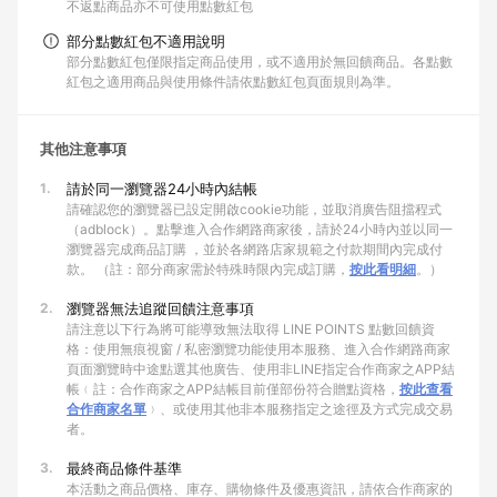
不返點商品亦不可使用點數紅包
部分點數紅包不適用說明
部分點數紅包僅限指定商品使用，或不適用於無回饋商品。各點數
紅包之適用商品與使用條件請依點數紅包頁面規則為準。
其他注意事項
1.
請於同一瀏覽器24小時內結帳
請確認您的瀏覽器已設定開啟cookie功能，並取消廣告阻擋程式
（adblock）。點擊進入合作網路商家後，請於24小時內並以同一
瀏覽器完成商品訂購 ，並於各網路店家規範之付款期間內完成付
款。 （註：部分商家需於特殊時限內完成訂購，
按此看明細
。）
2.
瀏覽器無法追蹤回饋注意事項
請注意以下行為將可能導致無法取得 LINE POINTS 點數回饋資
格：使用無痕視窗 / 私密瀏覽功能使用本服務、進入合作網路商家
頁面瀏覽時中途點選其他廣告、使用非LINE指定合作商家之APP結
帳﹙註：合作商家之APP結帳目前僅部份符合贈點資格，
按此查看
合作商家名單
﹚、或使用其他非本服務指定之途徑及方式完成交易
者。
3.
最終商品條件基準
本活動之商品價格、庫存、購物條件及優惠資訊，請依合作商家的