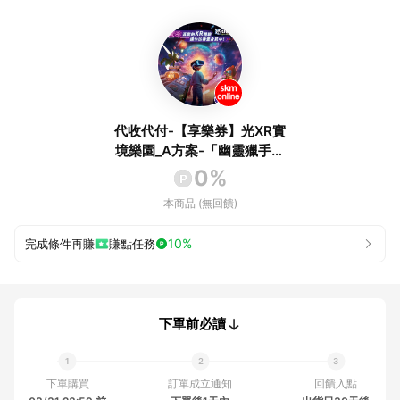
代收代付-【享樂券】光XR實
境樂園_A方案-「幽靈獵手」
體驗券(六壹專案)
0%
本商品 (無回饋)
10%
完成條件再賺
賺點任務
下單前必讀
下單購買
訂單成立通知
回饋入點