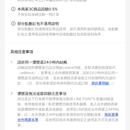
本商家3C商品回饋0.5%
不與全站加碼活動一同計算
部分點數紅包不適用說明
部分點數紅包僅限指定商品使用，或不適用於無回饋商品。各點數
紅包之適用商品與使用條件請依點數紅包頁面規則為準。
其他注意事項
1.
請於同一瀏覽器24小時內結帳
請確認您的瀏覽器已設定開啟cookie功能，並取消廣告阻擋程式
（adblock）。點擊進入合作網路商家後，請於24小時內並以同一
瀏覽器完成商品訂購 ，並於各網路店家規範之付款期間內完成付
款。 （註：部分商家需於特殊時限內完成訂購，
按此看明細
。）
2.
瀏覽器無法追蹤回饋注意事項
請注意以下行為將可能導致無法取得 LINE POINTS 點數回饋資
格：使用無痕視窗 / 私密瀏覽功能使用本服務、進入合作網路商家
頁面瀏覽時中途點選其他廣告、使用非LINE指定合作商家之APP結
帳﹙註：合作商家之APP結帳目前僅部份符合贈點資格，
按此查看
合作商家名單
﹚、或使用其他非本服務指定之途徑及方式完成交易
者。