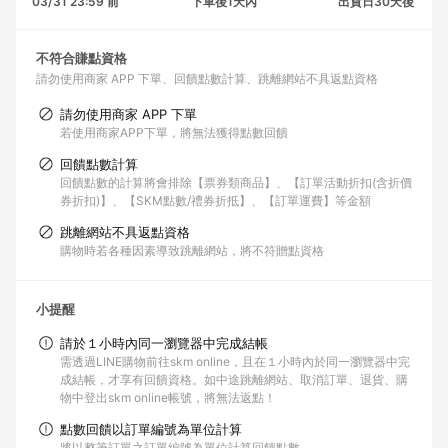
03/31 23:59 前
下單後1天內
出貨日30天後
不符合賺點資格
請勿使用商家 APP 下單
回饋點數計算
跳離網站不具返點資格
請勿使用商家 APP 下單
若使用商家APP下單，將無法獲得點數回饋
回饋點數計算
回饋點數的計算將會排除【票券類商品】、【訂單活動折扣(含折價
券折扣)】、【SKM點數/禮券折抵】、【訂單運費】等金額
跳離網站不具返點資格
購物時若各種因素導致跳離網站，將不符贈點資格
小提醒
請於１小時內同一瀏覽器中完成結帳
需透過LINE購物前往skm online，且在１小時內於同一瀏覽器中完
成結帳，才享有回饋資格。如中途跳離網站、取消訂單、退貨、購
物中登出skm online帳號，將無法返點！
點數回饋以訂單編號為單位計算
將以整筆訂單之訂單編號為單位計算回饋點數