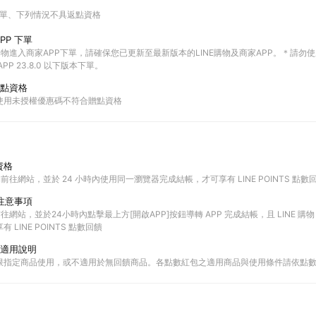
下單
下列情況不具返點資格
PP 下單
 購物進入商家APP下單，請確保您已更新至最新版本的LINE購物及商家APP。＊請勿使用LIN
PP 23.8.0 以下版本下單。
點資格
使用未授權優惠碼不符合贈點資格
資格
購物前往網站，並於 24 小時內使用同一瀏覽器完成結帳，才可享有 LINE POINTS 點數
單注意事項
物前往網站，並於24小時內點擊最上方[開啟APP]按鈕導轉 APP 完成結帳，且 LINE 購物
LINE POINTS 點數回饋
適用說明
限指定商品使用，或不適用於無回饋商品。各點數紅包之適用商品與使用條件請依點