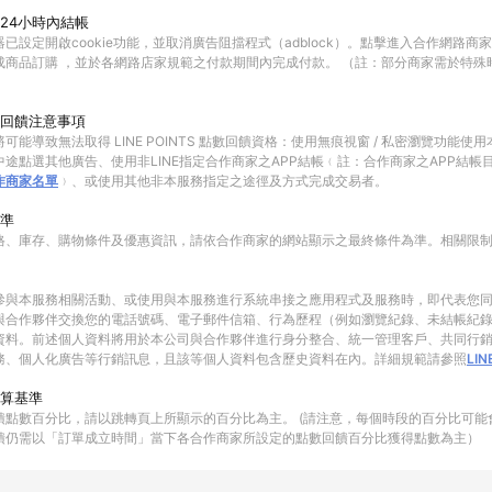
24小時內結帳
已設定開啟cookie功能，並取消廣告阻擋程式（adblock）。點擊進入合作網路商
成商品訂購 ，並於各網路店家規範之付款期間內完成付款。 （註：部分商家需於特殊
回饋注意事項
可能導致無法取得 LINE POINTS 點數回饋資格：使用無痕視窗 / 私密瀏覽功能
途點選其他廣告、使用非LINE指定合作商家之APP結帳﹙註：合作商家之APP結帳
作商家名單
﹚、或使用其他非本服務指定之途徑及方式完成交易者。
準
格、庫存、購物條件及優惠資訊，請依合作商家的網站顯示之最終條件為準。相關限
參與本服務相關活動、或使用與本服務進行系統串接之應用程式及服務時，即代表您
與合作夥伴交換您的電話號碼、電子郵件信箱、行為歷程（例如瀏覽紀錄、未結帳紀
資料。前述個人資料將用於本公司與合作夥伴進行身分整合、統一管理客戶、共同行
務、個人化廣告等行銷訊息，且該等個人資料包含歷史資料在內。詳細規範請參照
LI
算基準
饋點數百分比，請以跳轉頁上所顯示的百分比為主。 (請注意，每個時段的百分比可能
饋仍需以「訂單成立時間」當下各合作商家所設定的點數回饋百分比獲得點數為主）