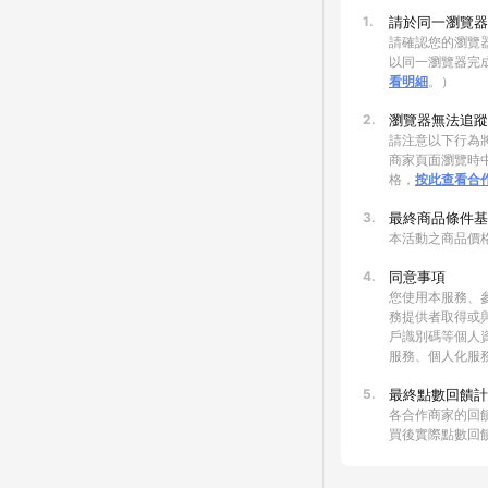
1.
請於同一瀏覽器
請確認您的瀏覽器
以同一瀏覽器完
看明細
。）
2.
瀏覽器無法追蹤
請注意以下行為將
商家頁面瀏覽時中
格，
按此查看合
3.
最終商品條件基
本活動之商品價
4.
同意事項
您使用本服務、
務提供者取得或
戶識別碼等個人
服務、個人化服
5.
最終點數回饋計
各合作商家的回
買後實際點數回