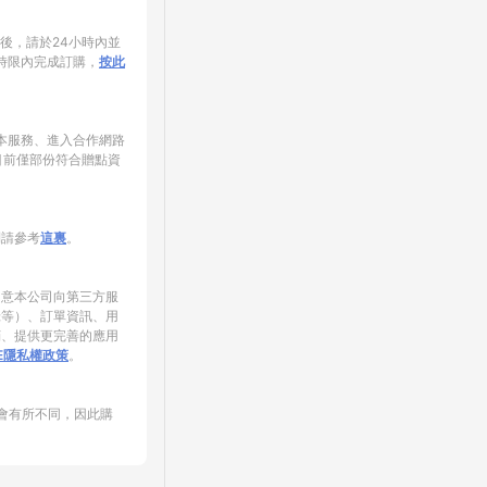
家後，請於24小時內並
時限內完成訂購，
按此
使用本服務、進入合作網路
目前僅部份符合贈點資
制請參考
這裏
。
同意本公司向第三方服
錄等）、訂單資訊、用
銷、提供更完善的應用
NE隱私權政策
。
會有所不同，因此購