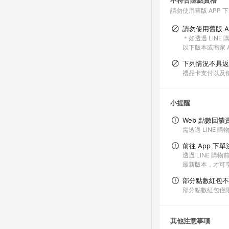
不符合賺點資格
請勿使用舊版 APP 
請勿使用舊版 A
＊如透過 LINE
以下版本或商家 A
下列情況不具返
禮品卡支付以及
小提醒
Web 點數回饋
需透過 LINE 
前往 App 下
透過 LINE 購
最新版本，才可享有 
部分點數紅包不
部分點數紅包僅
其他注意事項