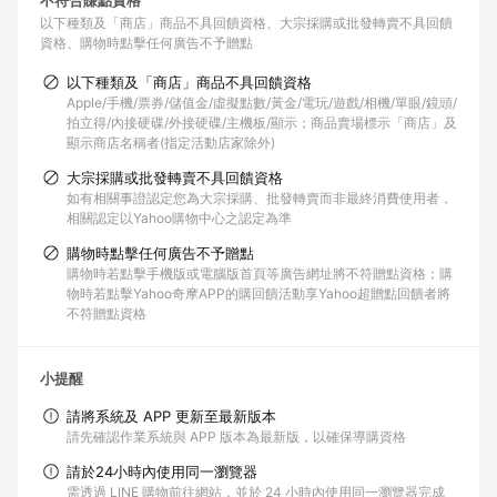
不符合賺點資格
以下種類及「商店」商品不具回饋資格
大宗採購或批發轉賣不具回饋
資格
購物時點擊任何廣告不予贈點
以下種類及「商店」商品不具回饋資格
Apple/手機/票券/儲值金/虛擬點數/黃金/電玩/遊戲/相機/單眼/鏡頭/
拍立得/內接硬碟/外接硬碟/主機板/顯示；商品賣場標示「商店」及
顯示商店名稱者(指定活動店家除外)
大宗採購或批發轉賣不具回饋資格
如有相關事證認定您為大宗採購、批發轉賣而非最終消費使用者，
相關認定以Yahoo購物中心之認定為準
購物時點擊任何廣告不予贈點
購物時若點擊手機版或電腦版首頁等廣告網址將不符贈點資格；購
物時若點擊Yahoo奇摩APP的購回饋活動享Yahoo超贈點回饋者將
不符贈點資格
小提醒
請將系統及 APP 更新至最新版本
請先確認作業系統與 APP 版本為最新版，以確保導購資格
請於24小時內使用同一瀏覽器
需透過 LINE 購物前往網站，並於 24 小時內使用同一瀏覽器完成