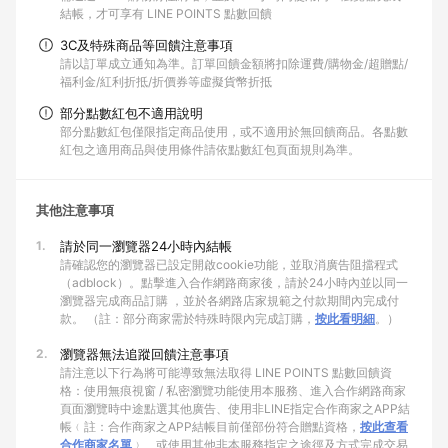
結帳，才可享有 LINE POINTS 點數回饋
3C及特殊商品等回饋注意事項
請以訂單成立通知為準。訂單回饋金額將扣除運費/購物金/超贈點/
福利金/紅利折抵/折價券等虛擬貨幣折抵
部分點數紅包不適用說明
部分點數紅包僅限指定商品使用，或不適用於無回饋商品。各點數
紅包之適用商品與使用條件請依點數紅包頁面規則為準。
其他注意事項
1.
請於同一瀏覽器24小時內結帳
請確認您的瀏覽器已設定開啟cookie功能，並取消廣告阻擋程式
（adblock）。點擊進入合作網路商家後，請於24小時內並以同一
瀏覽器完成商品訂購 ，並於各網路店家規範之付款期間內完成付
款。 （註：部分商家需於特殊時限內完成訂購，
按此看明細
。）
2.
瀏覽器無法追蹤回饋注意事項
請注意以下行為將可能導致無法取得 LINE POINTS 點數回饋資
格：使用無痕視窗 / 私密瀏覽功能使用本服務、進入合作網路商家
頁面瀏覽時中途點選其他廣告、使用非LINE指定合作商家之APP結
帳﹙註：合作商家之APP結帳目前僅部份符合贈點資格，
按此查看
合作商家名單
﹚、或使用其他非本服務指定之途徑及方式完成交易