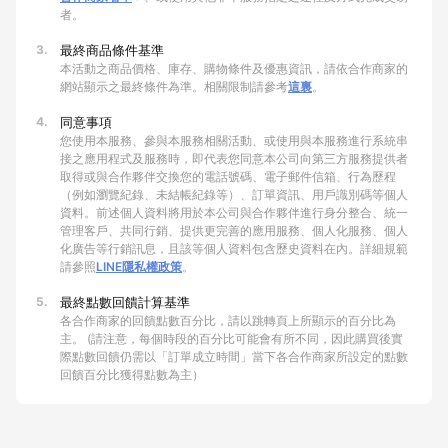
者。
3.
最終商品條件基準
本活動之商品價格、庫存、購物條件及優惠資訊，請依合作商家的
網站顯示之最終條件為準。相關限制請參考
這裏
。
4.
同意事項
您使用本服務、參與本服務相關活動、或使用與本服務進行系統串
接之應用程式及服務時，即代表您同意本公司向第三方服務提供者
取得或與合作夥伴交換您的電話號碼、電子郵件信箱、行為歷程
（例如瀏覽紀錄、未結帳紀錄等）、訂單資訊、用戶識別碼等個人
資料。前述個人資料將用於本公司與合作夥伴進行身分整合、統一
管理客戶、共同行銷、提供更完善的應用服務、個人化服務、個人
化廣告等行銷訊息，且該等個人資料包含歷史資料在內。詳細規範
請參照
LINE隱私權政策
。
5.
最終點數回饋計算基準
各合作商家的回饋點數百分比，請以跳轉頁上所顯示的百分比為
主。 (請注意，每個時段的百分比可能會有所不同，因此購買後實
際點數回饋仍需以「訂單成立時間」當下各合作商家所設定的點數
回饋百分比獲得點數為主）