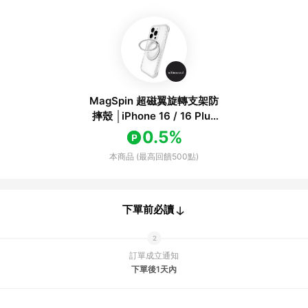
MagSpin 超磁翼旋轉支架防
摔殼 │iPhone 16 / 16 Plus
16-極光黑
0.5%
本商品 (最高回饋500點)
下單前必讀
訂單成立通知
下單後1天內