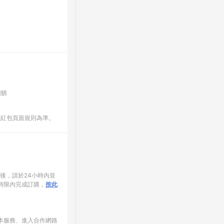
回饋
數紅包頁面規則為準。
家後，請於24小時內並
時限內完成訂購，
按此
使用本服務、進入合作網路