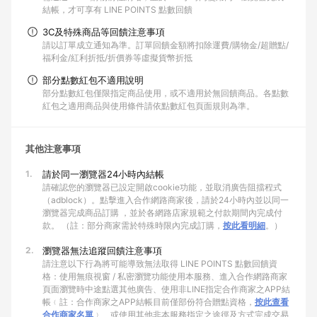
結帳，才可享有 LINE POINTS 點數回饋
3C及特殊商品等回饋注意事項
請以訂單成立通知為準。訂單回饋金額將扣除運費/購物金/超贈點/
福利金/紅利折抵/折價券等虛擬貨幣折抵
部分點數紅包不適用說明
部分點數紅包僅限指定商品使用，或不適用於無回饋商品。各點數
紅包之適用商品與使用條件請依點數紅包頁面規則為準。
其他注意事項
1.
請於同一瀏覽器24小時內結帳
請確認您的瀏覽器已設定開啟cookie功能，並取消廣告阻擋程式
（adblock）。點擊進入合作網路商家後，請於24小時內並以同一
瀏覽器完成商品訂購 ，並於各網路店家規範之付款期間內完成付
款。 （註：部分商家需於特殊時限內完成訂購，
按此看明細
。）
2.
瀏覽器無法追蹤回饋注意事項
請注意以下行為將可能導致無法取得 LINE POINTS 點數回饋資
格：使用無痕視窗 / 私密瀏覽功能使用本服務、進入合作網路商家
頁面瀏覽時中途點選其他廣告、使用非LINE指定合作商家之APP結
帳﹙註：合作商家之APP結帳目前僅部份符合贈點資格，
按此查看
合作商家名單
﹚、或使用其他非本服務指定之途徑及方式完成交易