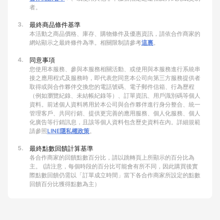
者。
3.
最終商品條件基準
本活動之商品價格、庫存、購物條件及優惠資訊，請依合作商家的
網站顯示之最終條件為準。相關限制請參考
這裏
。
4.
同意事項
您使用本服務、參與本服務相關活動、或使用與本服務進行系統串
接之應用程式及服務時，即代表您同意本公司向第三方服務提供者
取得或與合作夥伴交換您的電話號碼、電子郵件信箱、行為歷程
（例如瀏覽紀錄、未結帳紀錄等）、訂單資訊、用戶識別碼等個人
資料。前述個人資料將用於本公司與合作夥伴進行身分整合、統一
管理客戶、共同行銷、提供更完善的應用服務、個人化服務、個人
化廣告等行銷訊息，且該等個人資料包含歷史資料在內。詳細規範
請參照
LINE隱私權政策
。
5.
最終點數回饋計算基準
各合作商家的回饋點數百分比，請以跳轉頁上所顯示的百分比為
主。 (請注意，每個時段的百分比可能會有所不同，因此購買後實
際點數回饋仍需以「訂單成立時間」當下各合作商家所設定的點數
回饋百分比獲得點數為主）