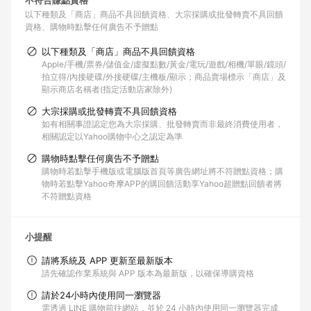
不符合賺點資格
以下種類及「商店」商品不具回饋資格
大宗採購或批發轉賣不具回饋
資格
購物時點擊任何廣告不予贈點
以下種類及「商店」商品不具回饋資格
Apple/手機/票券/儲值金/虛擬點數/黃金/電玩/遊戲/相機/單眼/鏡頭/
拍立得/內接硬碟/外接硬碟/主機板/顯示；商品賣場標示「商店」及
顯示商店名稱者(指定活動店家除外)
大宗採購或批發轉賣不具回饋資格
如有相關事證認定您為大宗採購、批發轉賣而非最終消費使用者，
相關認定以Yahoo購物中心之認定為準
購物時點擊任何廣告不予贈點
購物時若點擊手機版或電腦版首頁等廣告網址將不符贈點資格；購
物時若點擊Yahoo奇摩APP的購回饋活動享Yahoo超贈點回饋者將
不符贈點資格
小提醒
請將系統及 APP 更新至最新版本
請先確認作業系統與 APP 版本為最新版，以確保導購資格
請於24小時內使用同一瀏覽器
需透過 LINE 購物前往網站，並於 24 小時內使用同一瀏覽器完成