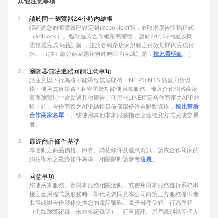
其他注意事項
1.
請於同一瀏覽器24小時內結帳
請確認您的瀏覽器已設定開啟cookie功能，並取消廣告阻擋程式
（adblock）。點擊進入合作網路商家後，請於24小時內並以同一
瀏覽器完成商品訂購 ，並於各網路店家規範之付款期間內完成付
款。 （註：部分商家需於特殊時限內完成訂購，
按此看明細
。）
2.
瀏覽器無法追蹤回饋注意事項
請注意以下行為將可能導致無法取得 LINE POINTS 點數回饋資
格：使用無痕視窗 / 私密瀏覽功能使用本服務、進入合作網路商家
頁面瀏覽時中途點選其他廣告、使用非LINE指定合作商家之APP結
帳﹙註：合作商家之APP結帳目前僅部份符合贈點資格，
按此查看
合作商家名單
﹚、或使用其他非本服務指定之途徑及方式完成交易
者。
3.
最終商品條件基準
本活動之商品價格、庫存、購物條件及優惠資訊，請依合作商家的
網站顯示之最終條件為準。相關限制請參考
這裏
。
4.
同意事項
您使用本服務、參與本服務相關活動、或使用與本服務進行系統串
接之應用程式及服務時，即代表您同意本公司向第三方服務提供者
取得或與合作夥伴交換您的電話號碼、電子郵件信箱、行為歷程
（例如瀏覽紀錄、未結帳紀錄等）、訂單資訊、用戶識別碼等個人