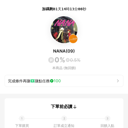
加碼剩
01
天
14
時
13
分
00
秒
NANA(09)
0%
0.5%
本商品 (無回饋)
100
完成條件再賺
賺點任務
下單前必讀
下單購買
訂單成立通知
回饋入點