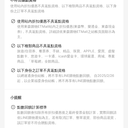
不符合賺點資格
使用站內折扣優惠不具返點資格
以下種類商品不具返點資格
以下身
份之訂單不具返點資格
使用站內折扣優惠不具返點資格
使用東森購物ETMall站內之折扣優惠(東森幣、樂透金、東森現金
券)，不具返點資格。詳細請依東森購物ETMall之結帳頁面顯示為
主。
以下種類商品不具返點資格
旅遊/住宿券、餐票券、手錶、精品、珠寶、APPLE、愛買、虛擬
點數卡、悠遊卡、一卡通、icash愛金卡、環球嚴選、商城、專案
商品、「草莓網」全館商品。
以下身份之訂單不具返點資格
以網連通身份結帳，將不享有LINE購物點數回饋。 自2025/2/26
起，以企業福委身份結帳，將不再享有LINE購物點數回饋。
小提醒
點數回饋計算標準
點數回饋會扣除所有折扣優惠後之最終發票金額計算，實際回饋請
依LINE購物通知為主。若有取消訂單、整單退貨、部份商品退貨，
該訂單皆不符合贈點資格。