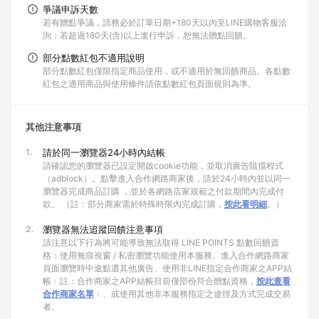
爭議申訴天數
若有贈點爭議，請務必於訂單日期+180天以內至LINE購物客服洽
詢；若超過180天(含)以上進行申訴，恕無法贈點回饋。
部分點數紅包不適用說明
部分點數紅包僅限指定商品使用，或不適用於無回饋商品。各點數
紅包之適用商品與使用條件請依點數紅包頁面規則為準。
其他注意事項
1.
請於同一瀏覽器24小時內結帳
請確認您的瀏覽器已設定開啟cookie功能，並取消廣告阻擋程式
（adblock）。點擊進入合作網路商家後，請於24小時內並以同一
瀏覽器完成商品訂購 ，並於各網路店家規範之付款期間內完成付
款。 （註：部分商家需於特殊時限內完成訂購，
按此看明細
。）
2.
瀏覽器無法追蹤回饋注意事項
請注意以下行為將可能導致無法取得 LINE POINTS 點數回饋資
格：使用無痕視窗 / 私密瀏覽功能使用本服務、進入合作網路商家
頁面瀏覽時中途點選其他廣告、使用非LINE指定合作商家之APP結
帳﹙註：合作商家之APP結帳目前僅部份符合贈點資格，
按此查看
合作商家名單
﹚、或使用其他非本服務指定之途徑及方式完成交易
者。