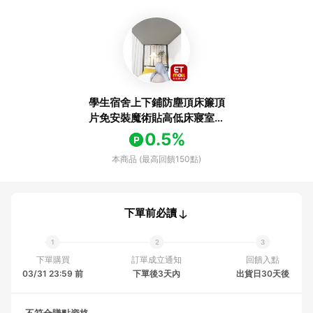
學生宿舍上下鋪防塵頂床簾頂
片免安裝魔術貼高低床寢室純
色擋灰布
0.5%
本商品 (最高回饋150點)
下單前必讀
下單購買
訂單成立通知
回饋入點
03/31 23:59 前
下單後3天內
出貨日30天後