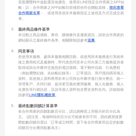
頁面瀏覽時中途點選其他廣告、使用非LINE指定合作商家之APP結
帳﹙註：合作商家之APP結帳目前僅部份符合贈點資格，
按此查看
合作商家名單
﹚、或使用其他非本服務指定之途徑及方式完成交易
者。
3.
最終商品條件基準
本活動之商品價格、庫存、購物條件及優惠資訊，請依合作商家的
網站顯示之最終條件為準。相關限制請參考
這裏
。
4.
同意事項
您使用本服務、參與本服務相關活動、或使用與本服務進行系統串
接之應用程式及服務時，即代表您同意本公司向第三方服務提供者
取得或與合作夥伴交換您的電話號碼、電子郵件信箱、行為歷程
（例如瀏覽紀錄、未結帳紀錄等）、訂單資訊、用戶識別碼等個人
資料。前述個人資料將用於本公司與合作夥伴進行身分整合、統一
管理客戶、共同行銷、提供更完善的應用服務、個人化服務、個人
化廣告等行銷訊息，且該等個人資料包含歷史資料在內。詳細規範
請參照
LINE隱私權政策
。
5.
最終點數回饋計算基準
各合作商家的回饋點數百分比，請以跳轉頁上所顯示的百分比為
主。 (請注意，每個時段的百分比可能會有所不同，因此購買後實
際點數回饋仍需以「訂單成立時間」當下各合作商家所設定的點數
回饋百分比獲得點數為主）