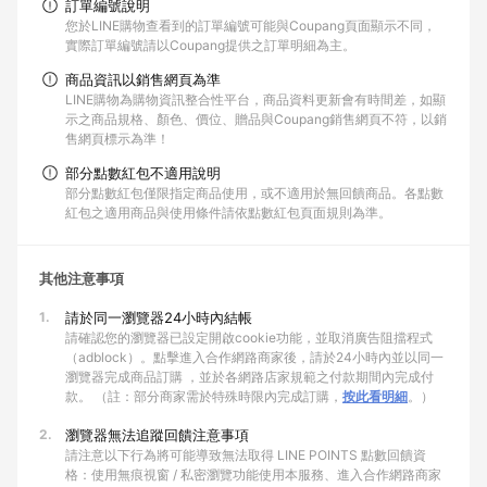
訂單編號說明
您於LINE購物查看到的訂單編號可能與Coupang頁面顯示不同，
實際訂單編號請以Coupang提供之訂單明細為主。
商品資訊以銷售網頁為準
LINE購物為購物資訊整合性平台，商品資料更新會有時間差，如顯
示之商品規格、顏色、價位、贈品與Coupang銷售網頁不符，以銷
售網頁標示為準！
部分點數紅包不適用說明
部分點數紅包僅限指定商品使用，或不適用於無回饋商品。各點數
紅包之適用商品與使用條件請依點數紅包頁面規則為準。
其他注意事項
1.
請於同一瀏覽器24小時內結帳
請確認您的瀏覽器已設定開啟cookie功能，並取消廣告阻擋程式
（adblock）。點擊進入合作網路商家後，請於24小時內並以同一
瀏覽器完成商品訂購 ，並於各網路店家規範之付款期間內完成付
款。 （註：部分商家需於特殊時限內完成訂購，
按此看明細
。）
2.
瀏覽器無法追蹤回饋注意事項
請注意以下行為將可能導致無法取得 LINE POINTS 點數回饋資
格：使用無痕視窗 / 私密瀏覽功能使用本服務、進入合作網路商家