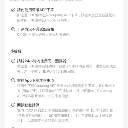
請勿使用舊版APP下單
如透過LINE購物進入Coupang APP下單，請確保您已更新至最新
版本的LINE購物及Coupang APP。
下列情況不具返點資格
0-12個月嬰兒與較大嬰兒配方奶粉。
小提醒
請於24小時內使用同一瀏覽器
需透過LINE購物前往網站，並於 24 小時內使用同一瀏覽器完成結
帳，才可享有 LINE POINTS 點數回饋。
前往App下單注意事項
請預先下載Coupang APP再透過LINE購物前往下單，並點擊最上
方 [開啟APP] 按鈕導轉APP完成結帳，且LINE購物、Coupang
APP皆為最新版本，才可享有回饋。
回饋點數計算
境內、境外購買之訂單回饋點數的計算將會排除【訂單活動折扣
(含折價券折扣)】、【酷澎幣扣抵】、【訂單運費】及【關稅費
用】，以實際支付金額為計算基準。