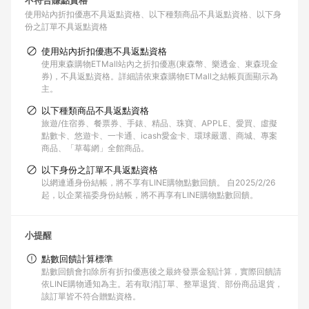
不符合賺點資格
使用站內折扣優惠不具返點資格
以下種類商品不具返點資格
以下身
份之訂單不具返點資格
使用站內折扣優惠不具返點資格
使用東森購物ETMall站內之折扣優惠(東森幣、樂透金、東森現金
券)，不具返點資格。詳細請依東森購物ETMall之結帳頁面顯示為
主。
以下種類商品不具返點資格
旅遊/住宿券、餐票券、手錶、精品、珠寶、APPLE、愛買、虛擬
點數卡、悠遊卡、一卡通、icash愛金卡、環球嚴選、商城、專案
商品、「草莓網」全館商品。
以下身份之訂單不具返點資格
以網連通身份結帳，將不享有LINE購物點數回饋。 自2025/2/26
起，以企業福委身份結帳，將不再享有LINE購物點數回饋。
小提醒
點數回饋計算標準
點數回饋會扣除所有折扣優惠後之最終發票金額計算，實際回饋請
依LINE購物通知為主。若有取消訂單、整單退貨、部份商品退貨，
該訂單皆不符合贈點資格。