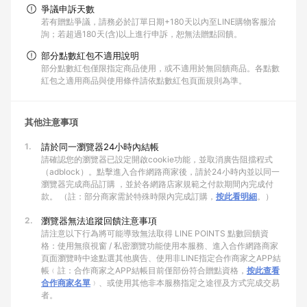
爭議申訴天數
若有贈點爭議，請務必於訂單日期+180天以內至LINE購物客服洽
詢；若超過180天(含)以上進行申訴，恕無法贈點回饋。
部分點數紅包不適用說明
部分點數紅包僅限指定商品使用，或不適用於無回饋商品。各點數
紅包之適用商品與使用條件請依點數紅包頁面規則為準。
其他注意事項
1.
請於同一瀏覽器24小時內結帳
請確認您的瀏覽器已設定開啟cookie功能，並取消廣告阻擋程式
（adblock）。點擊進入合作網路商家後，請於24小時內並以同一
瀏覽器完成商品訂購 ，並於各網路店家規範之付款期間內完成付
款。 （註：部分商家需於特殊時限內完成訂購，
按此看明細
。）
2.
瀏覽器無法追蹤回饋注意事項
請注意以下行為將可能導致無法取得 LINE POINTS 點數回饋資
格：使用無痕視窗 / 私密瀏覽功能使用本服務、進入合作網路商家
頁面瀏覽時中途點選其他廣告、使用非LINE指定合作商家之APP結
帳﹙註：合作商家之APP結帳目前僅部份符合贈點資格，
按此查看
合作商家名單
﹚、或使用其他非本服務指定之途徑及方式完成交易
者。