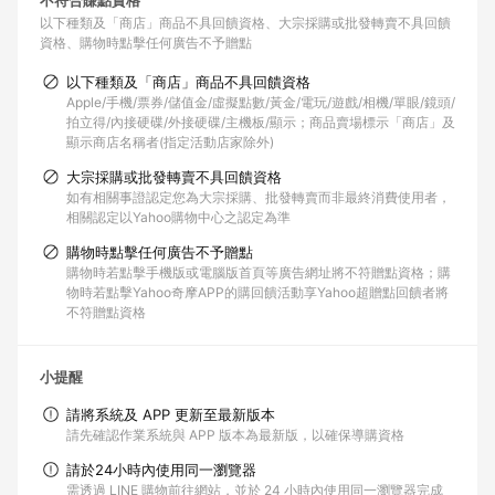
不符合賺點資格
以下種類及「商店」商品不具回饋資格
大宗採購或批發轉賣不具回饋
資格
購物時點擊任何廣告不予贈點
以下種類及「商店」商品不具回饋資格
Apple/手機/票券/儲值金/虛擬點數/黃金/電玩/遊戲/相機/單眼/鏡頭/
拍立得/內接硬碟/外接硬碟/主機板/顯示；商品賣場標示「商店」及
顯示商店名稱者(指定活動店家除外)
大宗採購或批發轉賣不具回饋資格
如有相關事證認定您為大宗採購、批發轉賣而非最終消費使用者，
相關認定以Yahoo購物中心之認定為準
購物時點擊任何廣告不予贈點
購物時若點擊手機版或電腦版首頁等廣告網址將不符贈點資格；購
物時若點擊Yahoo奇摩APP的購回饋活動享Yahoo超贈點回饋者將
不符贈點資格
小提醒
請將系統及 APP 更新至最新版本
請先確認作業系統與 APP 版本為最新版，以確保導購資格
請於24小時內使用同一瀏覽器
需透過 LINE 購物前往網站，並於 24 小時內使用同一瀏覽器完成