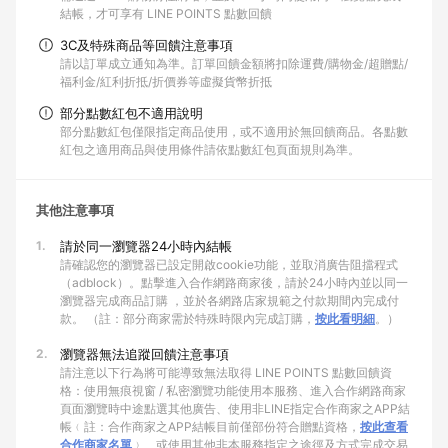
結帳，才可享有 LINE POINTS 點數回饋
3C及特殊商品等回饋注意事項
請以訂單成立通知為準。訂單回饋金額將扣除運費/購物金/超贈點/
福利金/紅利折抵/折價券等虛擬貨幣折抵
部分點數紅包不適用說明
部分點數紅包僅限指定商品使用，或不適用於無回饋商品。各點數
紅包之適用商品與使用條件請依點數紅包頁面規則為準。
其他注意事項
1.
請於同一瀏覽器24小時內結帳
請確認您的瀏覽器已設定開啟cookie功能，並取消廣告阻擋程式
（adblock）。點擊進入合作網路商家後，請於24小時內並以同一
瀏覽器完成商品訂購 ，並於各網路店家規範之付款期間內完成付
款。 （註：部分商家需於特殊時限內完成訂購，
按此看明細
。）
2.
瀏覽器無法追蹤回饋注意事項
請注意以下行為將可能導致無法取得 LINE POINTS 點數回饋資
格：使用無痕視窗 / 私密瀏覽功能使用本服務、進入合作網路商家
頁面瀏覽時中途點選其他廣告、使用非LINE指定合作商家之APP結
帳﹙註：合作商家之APP結帳目前僅部份符合贈點資格，
按此查看
合作商家名單
﹚、或使用其他非本服務指定之途徑及方式完成交易