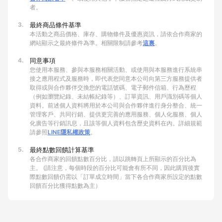
者。
3.
最終商品條件基準
本活動之商品價格、庫存、購物條件及優惠資訊，請依合作商家的
網站顯示之最終條件為準。相關限制請參考
這裏
。
4.
同意事項
您使用本服務、參與本服務相關活動、或使用與本服務進行系統串
接之應用程式及服務時，即代表您同意本公司向第三方服務提供者
取得或與合作夥伴交換您的電話號碼、電子郵件信箱、行為歷程
（例如瀏覽紀錄、未結帳紀錄等）、訂單資訊、用戶識別碼等個人
資料。前述個人資料將用於本公司與合作夥伴進行身分整合、統一
管理客戶、共同行銷、提供更完善的應用服務、個人化服務、個人
化廣告等行銷訊息，且該等個人資料包含歷史資料在內。詳細規範
請參照
LINE隱私權政策
。
5.
最終點數回饋計算基準
各合作商家的回饋點數百分比，請以跳轉頁上所顯示的百分比為
主。 (請注意，每個時段的百分比可能會有所不同，因此購買後實
際點數回饋仍需以「訂單成立時間」當下各合作商家所設定的點數
回饋百分比獲得點數為主）