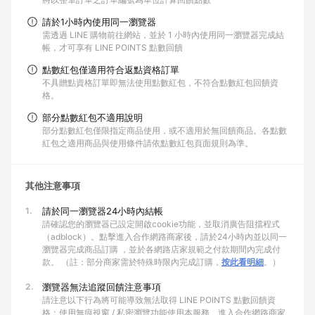
請於1小時內使用同一瀏覽器
需透過 LINE 購物前往網站，並於 1 小時內使用同一瀏覽器完成結
帳，才可享有 LINE POINTS 點數回饋
點數紅包僅適用符合返點資格訂單
不具贈點資格訂單即無法使用點數紅包，不符合點數紅包回饋資
格。
部分點數紅包不適用說明
部分點數紅包僅限指定商品使用，或不適用於無回饋商品。各點數
紅包之適用商品與使用條件請依點數紅包頁面規則為準。
其他注意事項
1.
請於同一瀏覽器24小時內結帳
請確認您的瀏覽器已設定開啟cookie功能，並取消廣告阻擋程式
（adblock）。點擊進入合作網路商家後，請於24小時內並以同一
瀏覽器完成商品訂購 ，並於各網路店家規範之付款期間內完成付
款。 （註：部分商家需於特殊時限內完成訂購，
按此看明細
。）
2.
瀏覽器無法追蹤回饋注意事項
請注意以下行為將可能導致無法取得 LINE POINTS 點數回饋資
格：使用無痕視窗 / 私密瀏覽功能使用本服務、進入合作網路商家