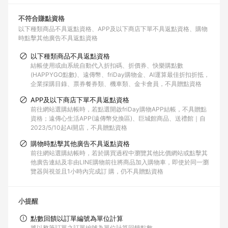
不符合賺點資格
以下種類商品不具返點資格
APP及以下商店下單不具返點資格
購物
時點擊其他廣告不具返點資格
以下種類商品不具返點資格
結帳使用或由系統自動代入折扣碼、折價券、快樂購點數
(HAPPYGO點數)、遠傳幣、friDay購物金、AI運算最佳折扣折抵，
企業採購目錄、票券餐券類、機車類、金卡會員，不具贈點資格
APP及以下商店下單不具返點資格
前往網站選購結帳時，若點選開啟friDay購物APP結帳，不具贈點
資格；遠傳心生活APP(遠傳幣兌換區)、巨城館商品、送禮館｜自
2023/5/10起Ai開店，不具贈點資格
購物時點擊其他廣告不具返點資格
前往網站選購結帳時，若於購買過程中瀏覽其他比價網站或點擊其
他廣告連結及非由LINE購物前往將商品加入購物車，即使於同一瀏
覽器與視並且1小時內完成訂 購，仍不具贈點資格
小提醒
點數回饋以訂單編號為單位計算
將以整筆訂單之訂單編號為單位計算回饋點數