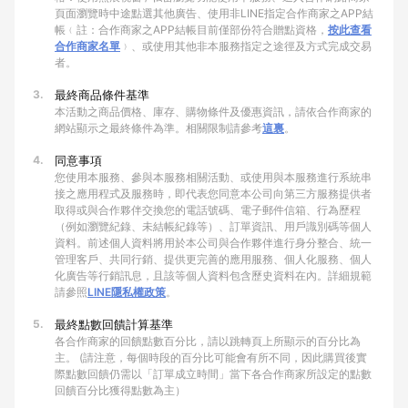
頁面瀏覽時中途點選其他廣告、使用非LINE指定合作商家之APP結
帳﹙註：合作商家之APP結帳目前僅部份符合贈點資格，
按此查看
合作商家名單
﹚、或使用其他非本服務指定之途徑及方式完成交易
者。
3.
最終商品條件基準
本活動之商品價格、庫存、購物條件及優惠資訊，請依合作商家的
網站顯示之最終條件為準。相關限制請參考
這裏
。
4.
同意事項
您使用本服務、參與本服務相關活動、或使用與本服務進行系統串
接之應用程式及服務時，即代表您同意本公司向第三方服務提供者
取得或與合作夥伴交換您的電話號碼、電子郵件信箱、行為歷程
（例如瀏覽紀錄、未結帳紀錄等）、訂單資訊、用戶識別碼等個人
資料。前述個人資料將用於本公司與合作夥伴進行身分整合、統一
管理客戶、共同行銷、提供更完善的應用服務、個人化服務、個人
化廣告等行銷訊息，且該等個人資料包含歷史資料在內。詳細規範
請參照
LINE隱私權政策
。
5.
最終點數回饋計算基準
各合作商家的回饋點數百分比，請以跳轉頁上所顯示的百分比為
主。 (請注意，每個時段的百分比可能會有所不同，因此購買後實
際點數回饋仍需以「訂單成立時間」當下各合作商家所設定的點數
回饋百分比獲得點數為主）