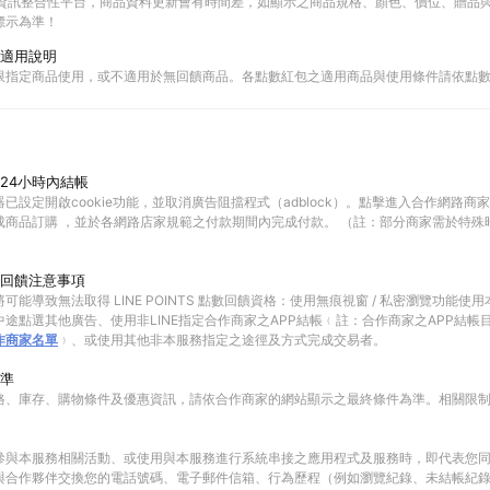
物資訊整合性平台，商品資料更新會有時間差，如顯示之商品規格、顏色、價位、贈品與C
標示為準！
適用說明
限指定商品使用，或不適用於無回饋商品。各點數紅包之適用商品與使用條件請依點
24小時內結帳
已設定開啟cookie功能，並取消廣告阻擋程式（adblock）。點擊進入合作網路商
成商品訂購 ，並於各網路店家規範之付款期間內完成付款。 （註：部分商家需於特殊
回饋注意事項
可能導致無法取得 LINE POINTS 點數回饋資格：使用無痕視窗 / 私密瀏覽功能
途點選其他廣告、使用非LINE指定合作商家之APP結帳﹙註：合作商家之APP結帳
作商家名單
﹚、或使用其他非本服務指定之途徑及方式完成交易者。
準
格、庫存、購物條件及優惠資訊，請依合作商家的網站顯示之最終條件為準。相關限
參與本服務相關活動、或使用與本服務進行系統串接之應用程式及服務時，即代表您
與合作夥伴交換您的電話號碼、電子郵件信箱、行為歷程（例如瀏覽紀錄、未結帳紀