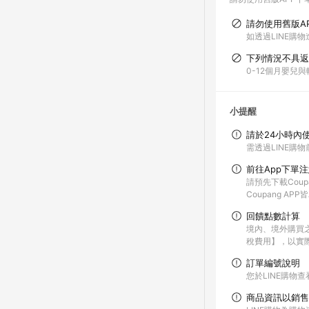
請勿使用舊版A
如透過LINE購物
下列情況不具返
0-12個月嬰兒
小提醒
請於24小時內
需透過LINE購物
前往App下單
請預先下載Coup
Coupang A
回饋點數計算
境內、境外購買
稅費用】，以實
訂單編號說明
您於LINE購物
商品資訊以銷售