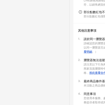
LINE購物為購
符，以銷售網頁
部分點數紅包不
部分點數紅包僅
其他注意事項
1.
請於同一瀏覽器
請確認您的瀏覽器
以同一瀏覽器完
看明細
。）
2.
瀏覽器無法追蹤
請注意以下行為將
商家頁面瀏覽時中
格，
按此查看合
3.
最終商品條件基
本活動之商品價
4.
同意事項
您使用本服務、
務提供者取得或