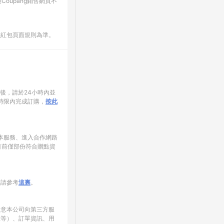
oupang銷售網頁不
數紅包頁面規則為準。
家後，請於24小時內並
時限內完成訂購，
按此
使用本服務、進入合作網路
目前僅部份符合贈點資
制請參考
這裏
。
同意本公司向第三方服
錄等）、訂單資訊、用