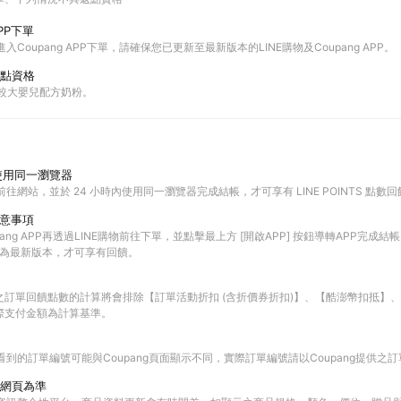
PP下單
進入Coupang APP下單，請確保您已更新至最新版本的LINE購物及Coupang APP。
點資格
與較大嬰兒配方奶粉。
使用同一瀏覽器
前往網站，並於 24 小時內使用同一瀏覽器完成結帳，才可享有 LINE POINTS 點數
注意事項
ang APP再透過LINE購物前往下單，並點擊最上方 [開啟APP] 按鈕導轉APP完成結帳
PP皆為最新版本，才可享有回饋。
之訂單回饋點數的計算將會排除【訂單活動折扣 (含折價券折扣)】、【酷澎幣扣抵】
際支付金額為計算基準。
查看到的訂單編號可能與Coupang頁面顯示不同，實際訂單編號請以Coupang提供之
網頁為準