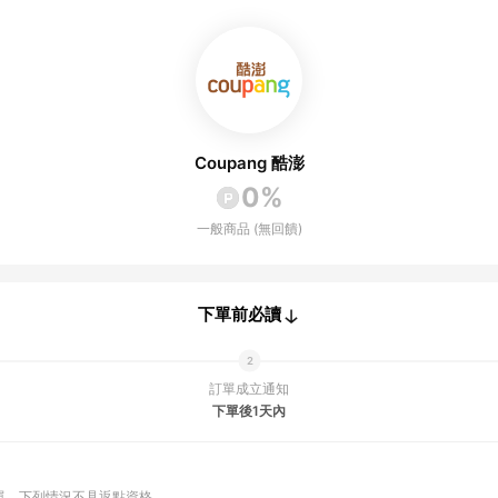
Coupang 酷澎
0%
一般商品 (無回饋)
下單前必讀
訂單成立通知
下單後1天內
單
下列情況不具返點資格