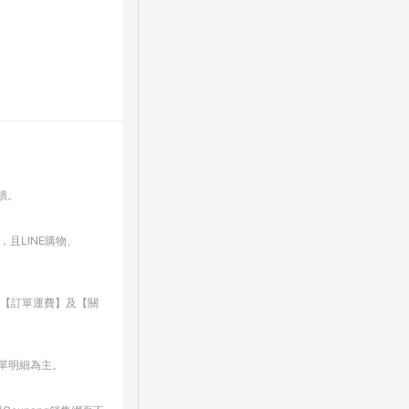
回饋。
，且LINE購物、
、【訂單運費】及【關
訂單明細為主。