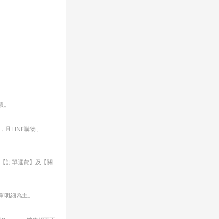
回饋。
，且LINE購物、
、【訂單運費】及【關
訂單明細為主。