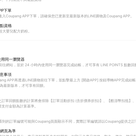
PP下單
進入Coupang APP下單，請確保您已更新至最新版本的LINE購物及Coupang APP。
點資格
與較大嬰兒配方奶粉。
使用同一瀏覽器
前往網站，並於 24 小時內使用同一瀏覽器完成結帳，才可享有 LINE POINTS 點數
注意事項
ang APP再透過LINE購物前往下單，並點擊最上方 [開啟APP] 按鈕導轉APP完成結帳
PP皆為最新版本，才可享有回饋。
之訂單回饋點數的計算將會排除【訂單活動折扣 (含折價券折扣)】、【酷澎幣扣抵】
際支付金額為計算基準。
查看到的訂單編號可能與Coupang頁面顯示不同，實際訂單編號請以Coupang提供之
網頁為準