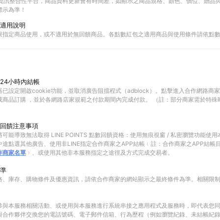
物資訊整合性平台，商品資料更新會有時間差，如顯示之商品規格、顏色、價位、贈品與C
標示為準！
適用說明
限指定商品使用，或不適用於無回饋商品。各點數紅包之適用商品與使用條件請依點
24小時內結帳
已設定開啟cookie功能，並取消廣告阻擋程式（adblock）。點擊進入合作網路商
成商品訂購 ，並於各網路店家規範之付款期間內完成付款。 （註：部分商家需於特殊
回饋注意事項
可能導致無法取得 LINE POINTS 點數回饋資格：使用無痕視窗 / 私密瀏覽功能
途點選其他廣告、使用非LINE指定合作商家之APP結帳﹙註：合作商家之APP結帳
作商家名單
﹚、或使用其他非本服務指定之途徑及方式完成交易者。
準
格、庫存、購物條件及優惠資訊，請依合作商家的網站顯示之最終條件為準。相關限
參與本服務相關活動、或使用與本服務進行系統串接之應用程式及服務時，即代表您
與合作夥伴交換您的電話號碼、電子郵件信箱、行為歷程（例如瀏覽紀錄、未結帳紀