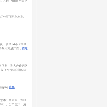
oupang銷售網頁不
數紅包頁面規則為準。
家後，請於24小時內並
時限內完成訂購，
按此
使用本服務、進入合作網路
目前僅部份符合贈點資
制請參考
這裏
。
同意本公司向第三方服
錄等）、訂單資訊、用