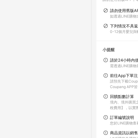
請勿使用舊版A
如透過LINE購物
下列情況不具返
0-12個月嬰兒
小提醒
請於24小時內
需透過LINE購物
前往App下單
請預先下載Coup
Coupang A
回饋點數計算
境內、境外購買
稅費用】，以實
訂單編號說明
您於LINE購物
商品資訊以銷售