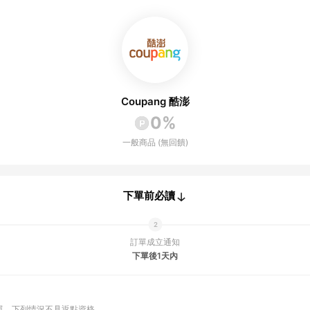
Coupang 酷澎
0%
一般商品 (無回饋)
下單前必讀
訂單成立通知
下單後1天內
單
下列情況不具返點資格