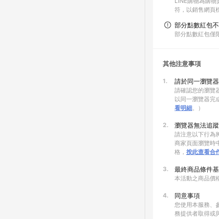
LINE購物為購
符，以銷售網頁
部分點數紅包不
部分點數紅包僅
其他注意事項
1.
請於同一瀏覽器
請確認您的瀏覽器
以同一瀏覽器完
看明細
。）
2.
瀏覽器無法追蹤
請注意以下行為將
商家頁面瀏覽時中
格，
按此查看合
3.
最終商品條件基
本活動之商品價
4.
同意事項
您使用本服務、
務提供者取得或