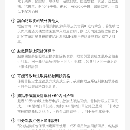
電子票券、捐贈類、服務類、遊戲點數、虛擬點數、黃金、遊戲主
機、汽機車、iPhone手機、iPad、Android手機、醫療器材、一歲
以下配方奶粉
請勿將蝦皮帳號外借他人
蝦皮會將LINE的導購跳轉紀錄與蝦皮的會員ID進行綁定，若後續七
天內未透過其他媒體來源導入蝦皮官網，則七天內於該蝦皮帳號下
訂的首筆訂單會被蝦皮認列為該LINE用戶導購跳轉時所成立之訂
單。
點數回饋上限計算標準
點數回饋將依照蝦皮提供扣除折價券、蝦幣與運費後之最終金額進
行計算。同一商品品項(即便不同尺寸規格)，皆會計入同一筆返點
上限進行計算
可能導致無法取得點數回饋資格
使用非指定之途徑及方式完成交易，或經由蝦皮系統判斷點擊路徑
不符合回饋資格或規則者。
贈點爭議請於訂單日+60內日洽詢
超過60天(含)以上進行申訴，恕無法贈點回饋。需檢附蝦皮訂單完
成、LINE購物訂單記錄，如於LINE購物訂單紀錄已呈現：「非本次
前往蝦皮商店之品項，不符合回饋資格 」，則不受理此案件。
部分點數紅包不適用說明
部分點數紅包僅限指定商品使用，或不適用於無回饋商品。各點數