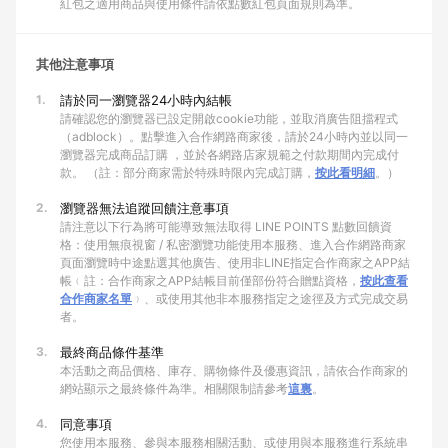
紅包之適用商品與使用條件請依點數紅包頁面規則為準。
其他注意事項
1.
請於同一瀏覽器24小時內結帳
請確認您的瀏覽器已設定開啟cookie功能，並取消廣告阻擋程式
（adblock）。點擊進入合作網路商家後，請於24小時內並以同一
瀏覽器完成商品訂購 ，並於各網路店家規範之付款期間內完成付
款。 （註：部分商家需於特殊時限內完成訂購，
按此看明細
。）
2.
瀏覽器無法追蹤回饋注意事項
請注意以下行為將可能導致無法取得 LINE POINTS 點數回饋資
格：使用無痕視窗 / 私密瀏覽功能使用本服務、進入合作網路商家
頁面瀏覽時中途點選其他廣告、使用非LINE指定合作商家之APP結
帳﹙註：合作商家之APP結帳目前僅部份符合贈點資格，
按此查看
合作商家名單
﹚、或使用其他非本服務指定之途徑及方式完成交易
者。
3.
最終商品條件基準
本活動之商品價格、庫存、購物條件及優惠資訊，請依合作商家的
網站顯示之最終條件為準。相關限制請參考
這裏
。
4.
同意事項
您使用本服務、參與本服務相關活動、或使用與本服務進行系統串