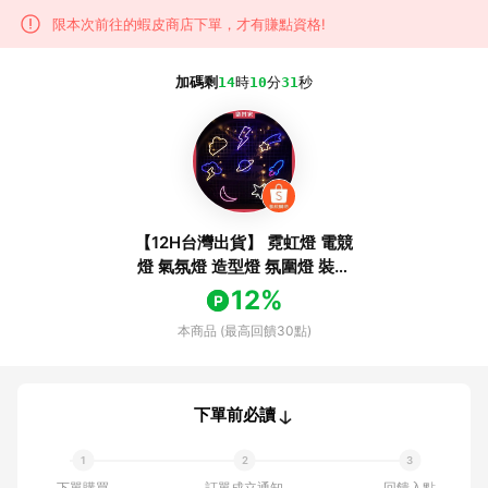
限本次前往的蝦皮商店下單，才有賺點資格!
加碼剩
14
時
10
分
31
秒
【12H台灣出貨】 霓虹燈 電競
燈 氣氛燈 造型燈 氛圍燈 裝飾
燈 氣氛燈條 霓虹燈條 夜燈 七
12%
彩霓虹燈 電競 房間佈置
本商品 (最高回饋30點)
下單前必讀
下單購買
訂單成立通知
回饋入點