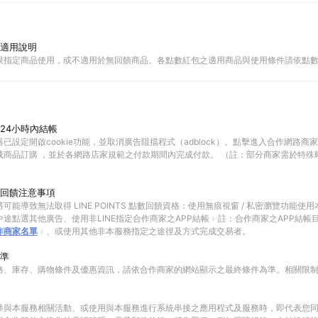
適用說明
限指定商品使用，或不適用於無回饋商品。各點數紅包之適用商品與使用條件請依點
24小時內結帳
已設定開啟cookie功能，並取消廣告阻擋程式（adblock）。點擊進入合作網路商
成商品訂購 ，並於各網路店家規範之付款期間內完成付款。 （註：部分商家需於特殊
回饋注意事項
可能導致無法取得 LINE POINTS 點數回饋資格：使用無痕視窗 / 私密瀏覽功能
途點選其他廣告、使用非LINE指定合作商家之APP結帳﹙註：合作商家之APP結帳
作商家名單
﹚、或使用其他非本服務指定之途徑及方式完成交易者。
準
格、庫存、購物條件及優惠資訊，請依合作商家的網站顯示之最終條件為準。相關限
參與本服務相關活動、或使用與本服務進行系統串接之應用程式及服務時，即代表您