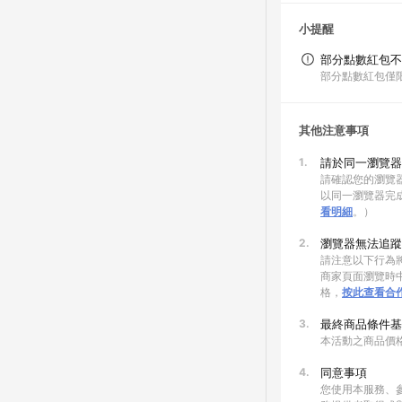
小提醒
部分點數紅包不
部分點數紅包僅
其他注意事項
1.
請於同一瀏覽器
請確認您的瀏覽器
以同一瀏覽器完
看明細
。）
2.
瀏覽器無法追蹤
請注意以下行為將
商家頁面瀏覽時中
格，
按此查看合
3.
最終商品條件基
本活動之商品價
4.
同意事項
您使用本服務、