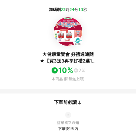
加碼剩
23
時
24
分
13
秒
★健康童樂會 好禮通通隨
★【買3送3再享好禮2選1】
船井®burner®倍熱®極纖錠
10%
2%
(共360顆)
本商品 (回饋無上限)
下單前必讀
訂單成立通知
下單後1天內