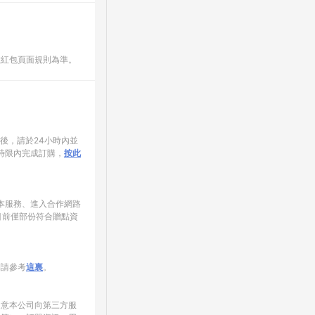
數紅包頁面規則為準。
家後，請於24小時內並
時限內完成訂購，
按此
使用本服務、進入合作網路
目前僅部份符合贈點資
制請參考
這裏
。
同意本公司向第三方服