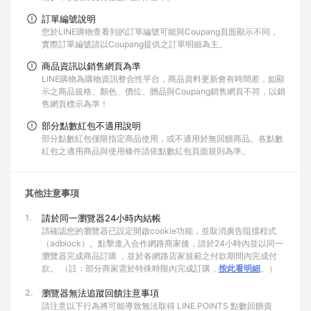
訂單編號說明
您於LINE購物查看到的訂單編號可能與Coupang頁面顯示不同，
實際訂單編號請以Coupang提供之訂單明細為主。
商品資訊以銷售網頁為準
LINE購物為購物資訊整合性平台，商品資料更新會有時間差，如顯
示之商品規格、顏色、價位、贈品與Coupang銷售網頁不符，以銷
售網頁標示為準！
部分點數紅包不適用說明
部分點數紅包僅限指定商品使用，或不適用於無回饋商品。各點數
紅包之適用商品與使用條件請依點數紅包頁面規則為準。
其他注意事項
1.
請於同一瀏覽器24小時內結帳
請確認您的瀏覽器已設定開啟cookie功能，並取消廣告阻擋程式
（adblock）。點擊進入合作網路商家後，請於24小時內並以同一
瀏覽器完成商品訂購 ，並於各網路店家規範之付款期間內完成付
款。 （註：部分商家需於特殊時限內完成訂購，
按此看明細
。）
2.
瀏覽器無法追蹤回饋注意事項
請注意以下行為將可能導致無法取得 LINE POINTS 點數回饋資