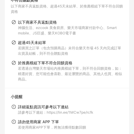
不符合賺點資格
以下商家不具返點資格
超過45天未結單
於推薦模組下單不符合回饋
資格
以下商家不具返點資格
神腦生活、ezcook 美食廚房、樂天市場商家付款中心、Smart
mobile、JS巨盛、樂天KOBO電子書
超過45天未結單
若購買之訂單（包含預購商品）未符合樂天市場 45 天內完成訂單
出貨及結帳，則不符合贈點資格
於推薦模組下單不符合回饋資格
若透過台灣樂天市場站內推薦模組下單，則不符合回饋資格，如：
精選好貨、您可能也會喜歡、最近瀏覽的商品、其他人也買、相似
商品。
小提醒
詳細返點資訊可參考以下連結
請參考以下連結：https://lin.ee/1MCw7pe/rcfk
請勿使用商家 APP 下單
若使用商家APP下單，將無法獲得點數回饋