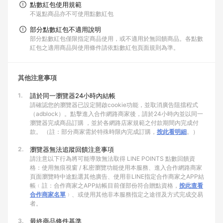
點數紅包使用規範
不返點商品亦不可使用點數紅包
部分點數紅包不適用說明
部分點數紅包僅限指定商品使用，或不適用於無回饋商品。各點數
紅包之適用商品與使用條件請依點數紅包頁面規則為準。
其他注意事項
1.
請於同一瀏覽器24小時內結帳
請確認您的瀏覽器已設定開啟cookie功能，並取消廣告阻擋程式
（adblock）。點擊進入合作網路商家後，請於24小時內並以同一
瀏覽器完成商品訂購 ，並於各網路店家規範之付款期間內完成付
款。 （註：部分商家需於特殊時限內完成訂購，
按此看明細
。）
2.
瀏覽器無法追蹤回饋注意事項
請注意以下行為將可能導致無法取得 LINE POINTS 點數回饋資
格：使用無痕視窗 / 私密瀏覽功能使用本服務、進入合作網路商家
頁面瀏覽時中途點選其他廣告、使用非LINE指定合作商家之APP結
帳﹙註：合作商家之APP結帳目前僅部份符合贈點資格，
按此查看
合作商家名單
﹚、或使用其他非本服務指定之途徑及方式完成交易
者。
3.
最終商品條件基準