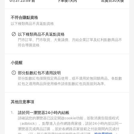
01/31 23:59 前
下單後1天內
出貨日30天後
不符合賺點資格
以下種類商品不具返點資格
以下種類商品不具返點資格
門市訂單、門市取貨、大量議價、月結企業訂單及紅利點數商品不
符合導購資格
小提醒
部分點數紅包不適用說明
部分點數紅包僅限指定商品使用，或不適用於無回饋商品。各點數
紅包之適用商品與使用條件請依點數紅包頁面規則為準。
其他注意事項
1.
請於同一瀏覽器24小時內結帳
請確認您的瀏覽器已設定開啟cookie功能，並取消廣告阻擋程式
（adblock）。點擊進入合作網路商家後，請於24小時內並以同一
瀏覽器完成商品訂購 ，並於各網路店家規範之付款期間內完成付