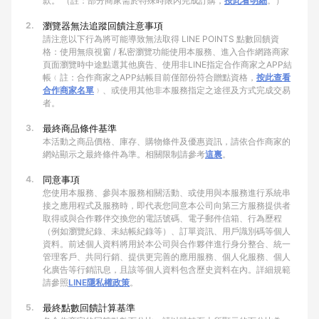
款。 （註：部分商家需於特殊時限內完成訂購，
按此看明細
。）
2.
瀏覽器無法追蹤回饋注意事項
請注意以下行為將可能導致無法取得 LINE POINTS 點數回饋資
格：使用無痕視窗 / 私密瀏覽功能使用本服務、進入合作網路商家
頁面瀏覽時中途點選其他廣告、使用非LINE指定合作商家之APP結
帳﹙註：合作商家之APP結帳目前僅部份符合贈點資格，
按此查看
合作商家名單
﹚、或使用其他非本服務指定之途徑及方式完成交易
者。
3.
最終商品條件基準
本活動之商品價格、庫存、購物條件及優惠資訊，請依合作商家的
網站顯示之最終條件為準。相關限制請參考
這裏
。
4.
同意事項
您使用本服務、參與本服務相關活動、或使用與本服務進行系統串
接之應用程式及服務時，即代表您同意本公司向第三方服務提供者
取得或與合作夥伴交換您的電話號碼、電子郵件信箱、行為歷程
（例如瀏覽紀錄、未結帳紀錄等）、訂單資訊、用戶識別碼等個人
資料。前述個人資料將用於本公司與合作夥伴進行身分整合、統一
管理客戶、共同行銷、提供更完善的應用服務、個人化服務、個人
化廣告等行銷訊息，且該等個人資料包含歷史資料在內。詳細規範
請參照
LINE隱私權政策
。
5.
最終點數回饋計算基準