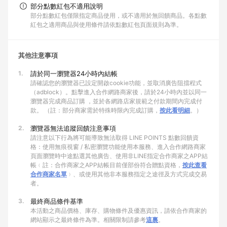
部分點數紅包不適用說明
部分點數紅包僅限指定商品使用，或不適用於無回饋商品。各點數
紅包之適用商品與使用條件請依點數紅包頁面規則為準。
其他注意事項
1.
請於同一瀏覽器24小時內結帳
請確認您的瀏覽器已設定開啟cookie功能，並取消廣告阻擋程式
（adblock）。點擊進入合作網路商家後，請於24小時內並以同一
瀏覽器完成商品訂購 ，並於各網路店家規範之付款期間內完成付
款。 （註：部分商家需於特殊時限內完成訂購，
按此看明細
。）
2.
瀏覽器無法追蹤回饋注意事項
請注意以下行為將可能導致無法取得 LINE POINTS 點數回饋資
格：使用無痕視窗 / 私密瀏覽功能使用本服務、進入合作網路商家
頁面瀏覽時中途點選其他廣告、使用非LINE指定合作商家之APP結
帳﹙註：合作商家之APP結帳目前僅部份符合贈點資格，
按此查看
合作商家名單
﹚、或使用其他非本服務指定之途徑及方式完成交易
者。
3.
最終商品條件基準
本活動之商品價格、庫存、購物條件及優惠資訊，請依合作商家的
網站顯示之最終條件為準。相關限制請參考
這裏
。