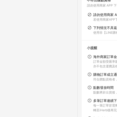
不符合賺點資格
請勿使用商家 APP 
請勿使用商家 A
若使用商家AP
下列情況不具返
使用非【LIN
小提醒
海外商家訂單金
訂單金額受匯率
亦不包含運費及
購物訂單成立通
符合贈點資格者，
點數發放時間
點數將於出貨後
多筆訂單連續下
每一筆訂單皆需獨
轉至iHerb後