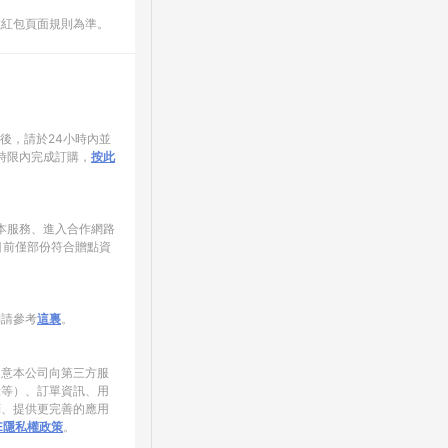
數紅包頁面規則為準。
家後，請於24小時內並
時限內完成訂購，
按此
使用本服務、進入合作網路
目前僅部份符合贈點資
制請參考
這裏
。
同意本公司向第三方服
錄等）、訂單資訊、用
銷、提供更完善的應用
NE隱私權政策
。