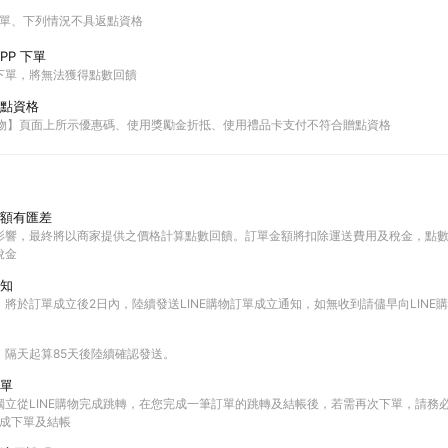
下單
下列情況不具返點資格
PP 下單
P下單，將無法獲得點數回饋
點資格
E購物】頁面上所示優惠碼、使用獎勵金折抵、使用禮品卡支付不符合贈點資格
額有匯差
影響，最終將以商家提供之價格計算點數回饋。訂單金額將扣除運送費用及稅金，點
稅金
知
將於訂單成立後2日內，陸續發送LINE購物訂單成立通知，如無收到請儘早向LINE
，隔天起算85天後陸續確認發送。
單
立從LINE購物完成跳轉，在您完成一筆訂單的跳轉及結帳後，若需再次下單，請務必
再完成下單及結帳