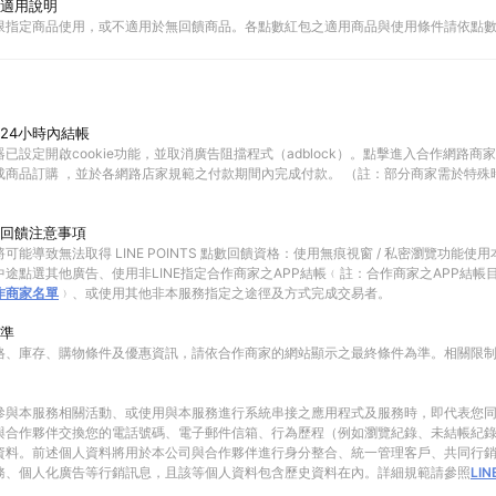
適用說明
限指定商品使用，或不適用於無回饋商品。各點數紅包之適用商品與使用條件請依點
24小時內結帳
已設定開啟cookie功能，並取消廣告阻擋程式（adblock）。點擊進入合作網路商
成商品訂購 ，並於各網路店家規範之付款期間內完成付款。 （註：部分商家需於特殊
回饋注意事項
可能導致無法取得 LINE POINTS 點數回饋資格：使用無痕視窗 / 私密瀏覽功能
途點選其他廣告、使用非LINE指定合作商家之APP結帳﹙註：合作商家之APP結帳
作商家名單
﹚、或使用其他非本服務指定之途徑及方式完成交易者。
準
格、庫存、購物條件及優惠資訊，請依合作商家的網站顯示之最終條件為準。相關限
參與本服務相關活動、或使用與本服務進行系統串接之應用程式及服務時，即代表您
與合作夥伴交換您的電話號碼、電子郵件信箱、行為歷程（例如瀏覽紀錄、未結帳紀
資料。前述個人資料將用於本公司與合作夥伴進行身分整合、統一管理客戶、共同行
務、個人化廣告等行銷訊息，且該等個人資料包含歷史資料在內。詳細規範請參照
LI