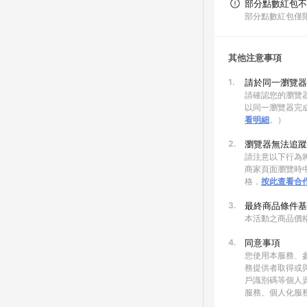
部分點數紅包不
部分點數紅包僅
其他注意事項
1.
請於同一瀏覽器
請確認您的瀏覽器
以同一瀏覽器完
看明細
。）
2.
瀏覽器無法追蹤
請注意以下行為將
商家頁面瀏覽時中
格，
按此查看合
3.
最終商品條件基
本活動之商品價
4.
同意事項
您使用本服務、
務提供者取得或
戶識別碼等個人
服務、個人化服