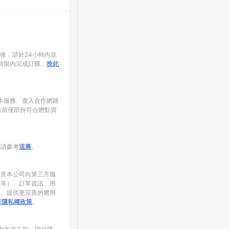
家後，請於24小時內並
時限內完成訂購，
按此
使用本服務、進入合作網路
目前僅部份符合贈點資
制請參考
這裏
。
同意本公司向第三方服
錄等）、訂單資訊、用
銷、提供更完善的應用
NE隱私權政策
。