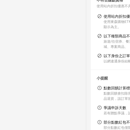
不符合賺點資格
使用站內折扣優惠不
使用站內折扣優
使用東森購物ET
顯示為主。
以下種類商品不
旅遊/住宿券、餐
城、專案商品、
以下身份之訂單
以網連通身份結帳
小提醒
點數回饋計算標
點數回饋會扣除
品退貨，該訂單
爭議申訴天數
若有贈點爭議，請
部分點數紅包不
部分點數紅包僅