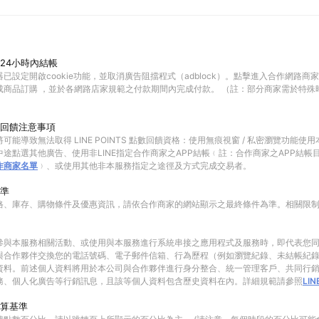
24小時內結帳
已設定開啟cookie功能，並取消廣告阻擋程式（adblock）。點擊進入合作網路商
成商品訂購 ，並於各網路店家規範之付款期間內完成付款。 （註：部分商家需於特殊
回饋注意事項
可能導致無法取得 LINE POINTS 點數回饋資格：使用無痕視窗 / 私密瀏覽功能
途點選其他廣告、使用非LINE指定合作商家之APP結帳﹙註：合作商家之APP結帳
作商家名單
﹚、或使用其他非本服務指定之途徑及方式完成交易者。
準
格、庫存、購物條件及優惠資訊，請依合作商家的網站顯示之最終條件為準。相關限
參與本服務相關活動、或使用與本服務進行系統串接之應用程式及服務時，即代表您
與合作夥伴交換您的電話號碼、電子郵件信箱、行為歷程（例如瀏覽紀錄、未結帳紀
資料。前述個人資料將用於本公司與合作夥伴進行身分整合、統一管理客戶、共同行
務、個人化廣告等行銷訊息，且該等個人資料包含歷史資料在內。詳細規範請參照
LI
算基準