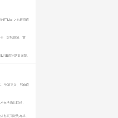
ETMall之結帳頁面
金卡、環球嚴選、商
LINE購物點數回饋。
單、整單退貨、部份商
，恕無法贈點回饋。
數紅包頁面規則為準。