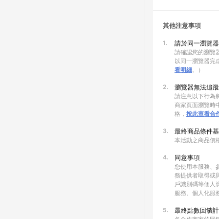
其他注意事項
1.
請於同一瀏覽器
請確認您的瀏覽器
以同一瀏覽器完
看明細
。）
2.
瀏覽器無法追蹤
請注意以下行為將
商家頁面瀏覽時中
格，
按此查看合
3.
最終商品條件基
本活動之商品價
4.
同意事項
您使用本服務、
務提供者取得或
戶識別碼等個人
服務、個人化服
5.
最終點數回饋計