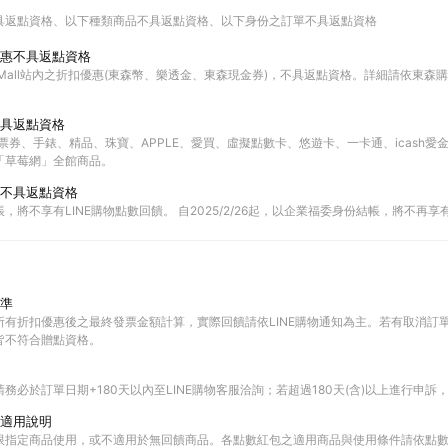
具返點資格
以下種類商品不具返點資格
以下身份之訂單不具返點資格
惠不具返點資格
Mall站內之折扣優惠(東森幣、樂透金、東森現金券)，不具返點資格。詳細請依東森購物
具返點資格
票券、手錶、精品、珠寶、APPLE、愛買、虛擬點數卡、悠遊卡、一卡通、icash愛
「草莓網」全館商品。
不具返點資格
，將不享有LINE購物點數回饋。 自2025/2/26起，以企業福委身份結帳，將不再享有
準
所有折扣優惠後之最終發票金額計算，實際回饋請依LINE購物通知為主。若有取消訂
皆不符合贈點資格。
務必於訂單日期+180天以內至LINE購物客服洽詢；若超過180天(含)以上進行申訴
適用說明
限指定商品使用，或不適用於無回饋商品。各點數紅包之適用商品與使用條件請依點