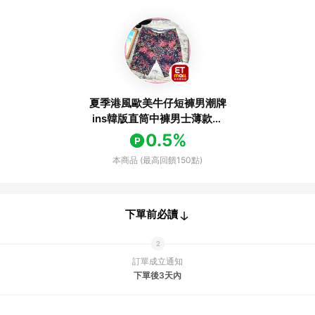
夏季港風歐美牛仔短褲男潮牌
ins韓版直筒中褲男士薄款休
閑五分褲
0.5%
本商品 (最高回饋150點)
下單前必讀
訂單成立通知
下單後3天內