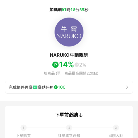
加碼剩
01
時
18
分
35
秒
NARUKO牛爾親研
14%
2%
一般商品 (單一商品最高回饋220點)
100
完成條件再賺
賺點任務
下單前必讀
下單購買
訂單成立通知
回饋入點