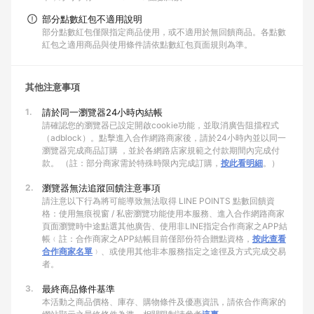
部分點數紅包不適用說明
部分點數紅包僅限指定商品使用，或不適用於無回饋商品。各點數
紅包之適用商品與使用條件請依點數紅包頁面規則為準。
其他注意事項
1.
請於同一瀏覽器24小時內結帳
請確認您的瀏覽器已設定開啟cookie功能，並取消廣告阻擋程式
（adblock）。點擊進入合作網路商家後，請於24小時內並以同一
瀏覽器完成商品訂購 ，並於各網路店家規範之付款期間內完成付
款。 （註：部分商家需於特殊時限內完成訂購，
按此看明細
。）
2.
瀏覽器無法追蹤回饋注意事項
請注意以下行為將可能導致無法取得 LINE POINTS 點數回饋資
格：使用無痕視窗 / 私密瀏覽功能使用本服務、進入合作網路商家
頁面瀏覽時中途點選其他廣告、使用非LINE指定合作商家之APP結
帳﹙註：合作商家之APP結帳目前僅部份符合贈點資格，
按此查看
合作商家名單
﹚、或使用其他非本服務指定之途徑及方式完成交易
者。
3.
最終商品條件基準
本活動之商品價格、庫存、購物條件及優惠資訊，請依合作商家的