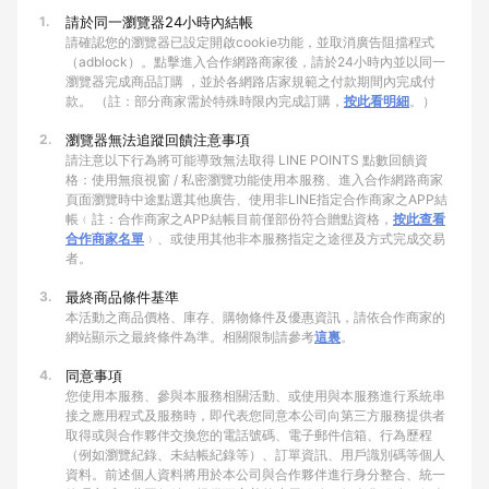
1.
請於同一瀏覽器24小時內結帳
請確認您的瀏覽器已設定開啟cookie功能，並取消廣告阻擋程式
（adblock）。點擊進入合作網路商家後，請於24小時內並以同一
瀏覽器完成商品訂購 ，並於各網路店家規範之付款期間內完成付
款。 （註：部分商家需於特殊時限內完成訂購，
按此看明細
。）
2.
瀏覽器無法追蹤回饋注意事項
請注意以下行為將可能導致無法取得 LINE POINTS 點數回饋資
格：使用無痕視窗 / 私密瀏覽功能使用本服務、進入合作網路商家
頁面瀏覽時中途點選其他廣告、使用非LINE指定合作商家之APP結
帳﹙註：合作商家之APP結帳目前僅部份符合贈點資格，
按此查看
合作商家名單
﹚、或使用其他非本服務指定之途徑及方式完成交易
者。
3.
最終商品條件基準
本活動之商品價格、庫存、購物條件及優惠資訊，請依合作商家的
網站顯示之最終條件為準。相關限制請參考
這裏
。
4.
同意事項
您使用本服務、參與本服務相關活動、或使用與本服務進行系統串
接之應用程式及服務時，即代表您同意本公司向第三方服務提供者
取得或與合作夥伴交換您的電話號碼、電子郵件信箱、行為歷程
（例如瀏覽紀錄、未結帳紀錄等）、訂單資訊、用戶識別碼等個人
資料。前述個人資料將用於本公司與合作夥伴進行身分整合、統一