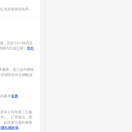
數紅包頁面規則為準。
家後，請於24小時內並
時限內完成訂購，
按此
使用本服務、進入合作網路
目前僅部份符合贈點資
制請參考
這裏
。
同意本公司向第三方服
錄等）、訂單資訊、用
銷、提供更完善的應用
NE隱私權政策
。