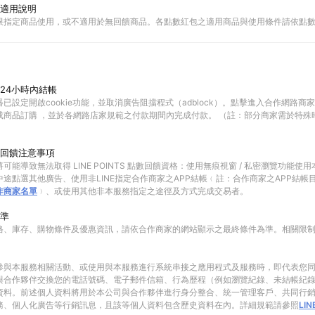
適用說明
限指定商品使用，或不適用於無回饋商品。各點數紅包之適用商品與使用條件請依點
24小時內結帳
已設定開啟cookie功能，並取消廣告阻擋程式（adblock）。點擊進入合作網路商
成商品訂購 ，並於各網路店家規範之付款期間內完成付款。 （註：部分商家需於特殊
回饋注意事項
可能導致無法取得 LINE POINTS 點數回饋資格：使用無痕視窗 / 私密瀏覽功能
途點選其他廣告、使用非LINE指定合作商家之APP結帳﹙註：合作商家之APP結帳
作商家名單
﹚、或使用其他非本服務指定之途徑及方式完成交易者。
準
格、庫存、購物條件及優惠資訊，請依合作商家的網站顯示之最終條件為準。相關限
參與本服務相關活動、或使用與本服務進行系統串接之應用程式及服務時，即代表您
與合作夥伴交換您的電話號碼、電子郵件信箱、行為歷程（例如瀏覽紀錄、未結帳紀
資料。前述個人資料將用於本公司與合作夥伴進行身分整合、統一管理客戶、共同行
務、個人化廣告等行銷訊息，且該等個人資料包含歷史資料在內。詳細規範請參照
LI