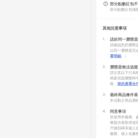
部分點數紅包不
部分點數紅包僅
其他注意事項
1.
請於同一瀏覽器
請確認您的瀏覽器
以同一瀏覽器完
看明細
。）
2.
瀏覽器無法追蹤
請注意以下行為將
商家頁面瀏覽時中
格，
按此查看合
3.
最終商品條件基
本活動之商品價
4.
同意事項
您使用本服務、
務提供者取得或
戶識別碼等個人
服務、個人化服