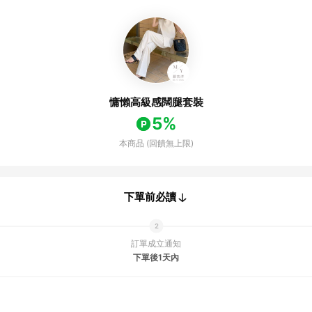
慵懶高級感闊腿套裝
5%
本商品 (回饋無上限)
下單前必讀
訂單成立通知
下單後1天內