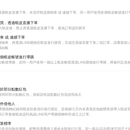
透過蝦皮直播下單
未清空蝦皮購物車 或 連續下單
同一用戶使用多個蝦皮帳號進行
買，透過蝦皮直播下單
進入蝦皮後，禁止再透過蝦皮直播下單，避免訂單認列異常
車 或 連續下單
物車，再透過LINE購物至蝦皮進行購買；完成交易後若要下第二張訂單，請重新從L
成結帳
個蝦皮帳號進行導購
皮帳號導購，若同一用戶使用一個以上蝦皮帳號透過LINE購物進行導購，將被判定為
於部分點數紅包
適用於部分點數紅包，規範請依該點數紅包頁說明為主
外借他人
E的導購跳轉紀錄與蝦皮的會員ID進行綁定，若後續七天內未透過其他媒體來源導入蝦皮
筆訂單會被蝦皮認列為該LINE用戶導購跳轉時所成立之訂單。
算標準
皮提供扣除折價券、蝦幣與運費後之最終金額進行計算。同一商品品項(即便不同尺寸規