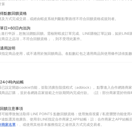
計算
得點數回饋資格
徑及方式完成交易，或經由蝦皮系統判斷點擊路徑不符合回饋資格或規則者。
單日+60日內洽詢
以上進行申訴，恕無法贈點回饋。需檢附蝦皮訂單完成、LINE購物訂單記錄，如於LIN
皮商店之品項，不符合回饋資格 」，則不受理此案件。
適用說明
限指定商品使用，或不適用於無回饋商品。各點數紅包之適用商品與使用條件請依點
24小時內結帳
已設定開啟cookie功能，並取消廣告阻擋程式（adblock）。點擊進入合作網路商
成商品訂購 ，並於各網路店家規範之付款期間內完成付款。 （註：部分商家需於特殊
回饋注意事項
可能導致無法取得 LINE POINTS 點數回饋資格：使用無痕視窗 / 私密瀏覽功能
途點選其他廣告、使用非LINE指定合作商家之APP結帳﹙註：合作商家之APP結帳
作商家名單
﹚、或使用其他非本服務指定之途徑及方式完成交易者。