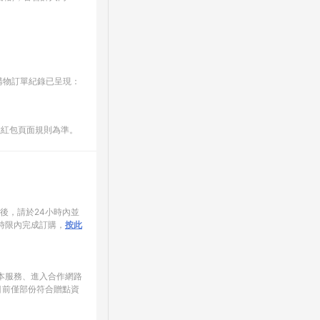
E購物訂單紀錄已呈現：
數紅包頁面規則為準。
家後，請於24小時內並
時限內完成訂購，
按此
使用本服務、進入合作網路
目前僅部份符合贈點資