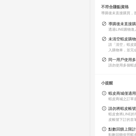
不符合賺點資格
導購後未直接購買，
導購後未直接購
透過LINE購物
未清空蝦皮購物
請「清空」蝦皮購
入購物車，並完
同一用戶使用多
請勿使用多個蝦
小提醒
蝦皮商城僅適用
蝦皮商城之訂單
請勿將蝦皮帳號
蝦皮會將LIN
皮帳號下訂的首
點數回饋上限計
點數回饋依照蝦