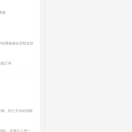
導購
INE購物連結至蝦皮加
無效訂單
官網，則七天內於該蝦
格)，皆會計入同一