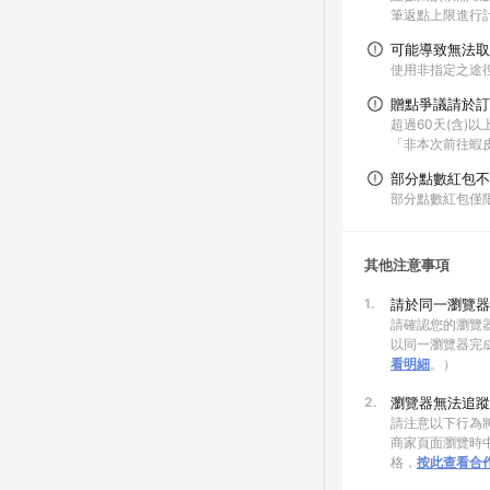
筆返點上限進行
可能導致無法取
使用非指定之途
贈點爭議請於訂
超過60天(含)
「非本次前往蝦
部分點數紅包不
部分點數紅包僅
其他注意事項
1.
請於同一瀏覽器
請確認您的瀏覽器
以同一瀏覽器完
看明細
。）
2.
瀏覽器無法追蹤
請注意以下行為將
商家頁面瀏覽時中
格，
按此查看合