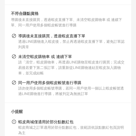
不符合賺點資格
導購後未直接購買，透過蝦皮直播下單
未清空蝦皮購物車 或 連續下
單
同一用戶使用多個蝦皮帳號進行導購
導購後未直接購買，透過蝦皮直播下單
透過LINE購物進入蝦皮後，禁止再透過蝦皮直播下單，避免訂單認
列異常
未清空蝦皮購物車 或 連續下單
請「清空」蝦皮購物車，再透過LINE購物至蝦皮進行購買；完成交
易後若要下第二張訂單，請重新從LINE購物連結至蝦皮加入購物
車，並完成結帳
同一用戶使用多個蝦皮帳號進行導購
請勿使用多個蝦皮帳號導購，若同一用戶使用一個以上蝦皮帳號透
過LINE購物進行導購，將被判定為無效訂單
小提醒
蝦皮商城僅適用於部分點數紅包
蝦皮商城之訂單適用於部分點數紅包，規範請依該點數紅包頁說明
為主