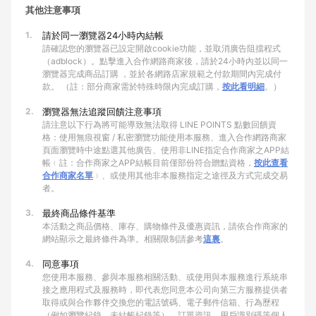
其他注意事項
1.
請於同一瀏覽器24小時內結帳
請確認您的瀏覽器已設定開啟cookie功能，並取消廣告阻擋程式
（adblock）。點擊進入合作網路商家後，請於24小時內並以同一
瀏覽器完成商品訂購 ，並於各網路店家規範之付款期間內完成付
款。 （註：部分商家需於特殊時限內完成訂購，
按此看明細
。）
2.
瀏覽器無法追蹤回饋注意事項
請注意以下行為將可能導致無法取得 LINE POINTS 點數回饋資
格：使用無痕視窗 / 私密瀏覽功能使用本服務、進入合作網路商家
頁面瀏覽時中途點選其他廣告、使用非LINE指定合作商家之APP結
帳﹙註：合作商家之APP結帳目前僅部份符合贈點資格，
按此查看
合作商家名單
﹚、或使用其他非本服務指定之途徑及方式完成交易
者。
3.
最終商品條件基準
本活動之商品價格、庫存、購物條件及優惠資訊，請依合作商家的
網站顯示之最終條件為準。相關限制請參考
這裏
。
4.
同意事項
您使用本服務、參與本服務相關活動、或使用與本服務進行系統串
接之應用程式及服務時，即代表您同意本公司向第三方服務提供者
取得或與合作夥伴交換您的電話號碼、電子郵件信箱、行為歷程
（例如瀏覽紀錄、未結帳紀錄等）、訂單資訊、用戶識別碼等個人