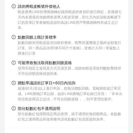
請勿將蝦皮帳號外借他人
蝦皮會將LINE的導購跳轉紀錄與蝦皮的會員ID進行綁定，若後續七
天內未透過其他媒體來源導入蝦皮官網，則七天內於該蝦皮帳號下
訂的首筆訂單會被蝦皮認列為該LINE用戶導購跳轉時所成立之訂
單。
點數回饋上限計算標準
點數回饋依照蝦皮提供扣除折價券、蝦幣與運費後之最終金額進行
計算。同一商品品項(即便不同尺寸規格)，皆會計入同一筆返點上
限進行計算
可能導致無法取得點數回饋資格
使用非指定之途徑及方式完成交易，或經由蝦皮系統判斷點擊路徑
不符合回饋資格或規則者。
贈點爭議請於訂單日+60日內洽詢
超過60天(含)以上進行申訴，恕無法贈點回饋。需檢附蝦皮訂單完
成、LINE購物訂單記錄，如於LINE購物訂單紀錄已呈現：「非本次
前往蝦皮商店之品項，不符合回饋資格 」，則不受理此案件。
部分點數紅包不適用說明
部分點數紅包僅限指定商品使用，或不適用於無回饋商品。各點數
紅包之適用商品與使用條件請依點數紅包頁面規則為準。