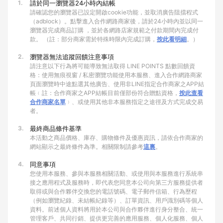
1.
請於同一瀏覽器24小時內結帳
請確認您的瀏覽器已設定開啟cookie功能，並取消廣告阻擋程式
（adblock）。點擊進入合作網路商家後，請於24小時內並以同一
瀏覽器完成商品訂購 ，並於各網路店家規範之付款期間內完成付
款。 （註：部分商家需於特殊時限內完成訂購，
按此看明細
。）
2.
瀏覽器無法追蹤回饋注意事項
請注意以下行為將可能導致無法取得 LINE POINTS 點數回饋資
格：使用無痕視窗 / 私密瀏覽功能使用本服務、進入合作網路商家
頁面瀏覽時中途點選其他廣告、使用非LINE指定合作商家之APP結
帳﹙註：合作商家之APP結帳目前僅部份符合贈點資格，
按此查看
合作商家名單
﹚、或使用其他非本服務指定之途徑及方式完成交易
者。
3.
最終商品條件基準
本活動之商品價格、庫存、購物條件及優惠資訊，請依合作商家的
網站顯示之最終條件為準。相關限制請參考
這裏
。
4.
同意事項
您使用本服務、參與本服務相關活動、或使用與本服務進行系統串
接之應用程式及服務時，即代表您同意本公司向第三方服務提供者
取得或與合作夥伴交換您的電話號碼、電子郵件信箱、行為歷程
（例如瀏覽紀錄、未結帳紀錄等）、訂單資訊、用戶識別碼等個人
資料。前述個人資料將用於本公司與合作夥伴進行身分整合、統一
管理客戶、共同行銷、提供更完善的應用服務、個人化服務、個人